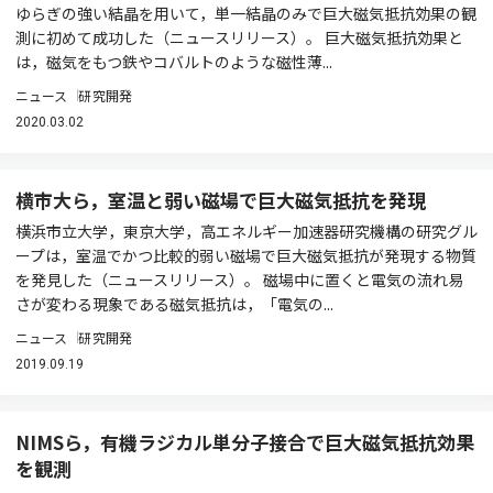
ゆらぎの強い結晶を用いて，単一結晶のみで巨大磁気抵抗効果の観
測に初めて成功した（ニュースリリース）。 巨大磁気抵抗効果と
は，磁気をもつ鉄やコバルトのような磁性薄...
ニュース
研究開発
2020.03.02
横市大ら，室温と弱い磁場で巨大磁気抵抗を発現
横浜市立大学，東京大学，高エネルギー加速器研究機構の研究グル
ープは，室温でかつ比較的弱い磁場で巨大磁気抵抗が発現する物質
を発見した（ニュースリリース）。 磁場中に置くと電気の流れ易
さが変わる現象である磁気抵抗は，「電気の...
ニュース
研究開発
2019.09.19
NIMSら，有機ラジカル単分子接合で巨大磁気抵抗効果
を観測