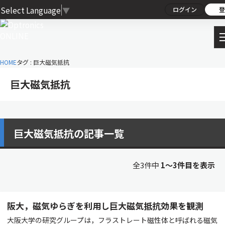
Select Language
▼
ログイン
登
HOME
タグ : 巨大磁気抵抗
巨大磁気抵抗
巨大磁気抵抗の記事一覧
全3件中
1〜3件目を表示
阪大，磁気ゆらぎを利用し巨大磁気抵抗効果を観測
大阪大学の研究グループは，フラストレート磁性体と呼ばれる磁気