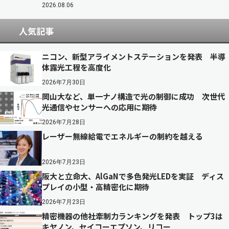
2026.08.06
人気記事
ニコン、新型アライメントステーションを発表 半導
体露光工程を高度化
2026年7月30日
岡山大など、単一ナノ構造で光の制御に成功 次世代
光通信やセンサーへの応用に期待
2026年7月28日
レーザー無線給電でエネルギーの制約を越える
2026年7月23日
阪大と立命大、AlGaNで多色発光LEDを実証 ディス
プレイの小型・高精密化に期待
2026年7月23日
精密機器の他社牽制力ランキングを発表 トップ3は
キヤノン、セイコーエプソン、リコー