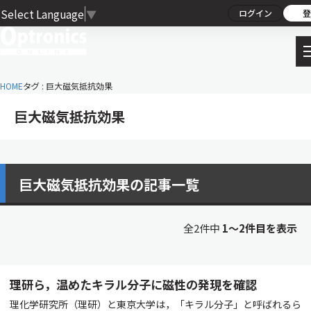
Select Language
▼
ログイン
登
HOME
タグ : 巨大磁気抵抗効果
巨大磁気抵抗効果
巨大磁気抵抗効果の記事一覧
全2件中
1〜2件目を表示
理研ら，温めたキラル分子に磁性の発現を確認
理化学研究所（理研）と東京大学は，「キラル分子」と呼ばれるら