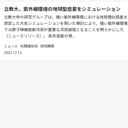
立教大，紫外線環境の地球型惑星をシミュレーション
立教大学の研究グループは，強い紫外線環境における地球類似惑星を
想定した大気シミュレーションを用いた検討により，強い紫外線環境
では原子輝線放射冷却が重要な冷却過程となることを明らかにした
（ニュースリリース）。 系外惑星の発...
ニュース
光関連技術
研究開発
2022.12.13