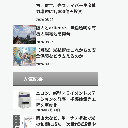
古河電工、光ファイバー生産能
力増強に1,000億円投資
2026.08.05
阪大とartience、無色透明な有
機太陽電池を開発
2026.08.05
【解説】光技術はこれからの安
全保障をどう支えるのか
2026.08.05
人気記事
ニコン、新型アライメントステ
ーションを発表 半導体露光工
程を高度化
2026年7月30日
岡山大など、単一ナノ構造で光
の制御に成功 次世代光通信や