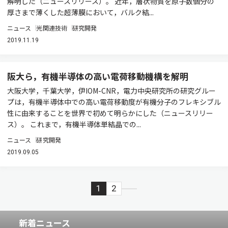
解明した（ニュースリリース）。 近年，層状物質を原子数個分の
厚さまで薄くした超薄膜において，バルク結...
ニュース
光関連技術
研究開発
2019.11.19
阪大ら，有機半導体の高い電荷移動機構を解明
大阪大学，千葉大学，伊IOM-CNR，電力中央研究所の研究グルー
プは，有機半導体中での高い電荷移動度が有機分子のフレキシブル
性に由来することを世界で初めて明らかにした（ニュースリリー
ス）。 これまで，有機半導体単結晶での...
ニュース
研究開発
2019.09.05
1
2
新着ニュース