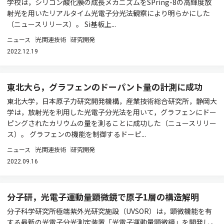
学校は，シリコン酸化膜の成長メカニズムをSPring-8の高輝度放
射光を用いたリアルタイム光電子分光法観察により明らかにした
（ニュースリリース）。 Si基板上...
ニュース
光関連技術
研究開発
2022.12.19
東北大ら，グラフェンのドーパント量の計測に成功
東北大学，日本原子力研究開発機構，産業技術総合研究所，静岡大
学は，放射光を利用した光電子分光法を用いて，グラフェンにドー
ピングされたカリウムの量を測ることに成功した（ニュースリリー
ス）。 グラフェンの機能を制御するドーピ...
ニュース
光関連技術
研究開発
2022.09.16
分子研，光電子運動量顕微鏡で原子1層の構造解明
分子科学研究所極端紫外光研究施設（UVSOR）は，顕微機能を有
する最新の光電子分光測定装置「光電子運動量顕微鏡」を開発し，