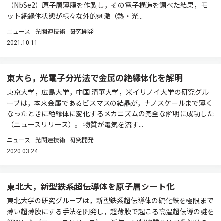
（NbSe2）原子層薄膜を作製し，その電子構造を調べた結果，モ
ット絶縁体状態が様々な外的刺激（熱・光...
ニュース
光関連技術
研究開発
2021.10.11
東大ら，光電子分光法で金属の絶縁体化を解明
東京大学，広島大学，中国 清華大学，米イリノイ大学の研究グル
ープは，本来金属であるビスマスの結晶が，ナノスケールまで薄く
なったときに絶縁体に変化するメカニズムの完全な解明に成功した
（ニュースリリース）。 物質が電気を流す...
ニュース
光関連技術
研究開発
2020.03.24
東北大，新型鉄系超伝導体を原子層シート化
東北大学の研究グループは，新型鉄系超伝導体の硫化鉄を極限まで
薄い超薄膜にする手法を開発し，超薄膜で起こる高温超伝導の謎を