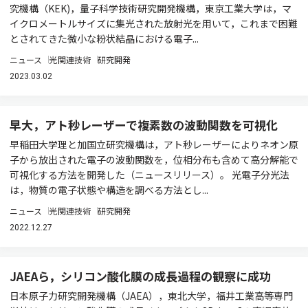
究機構（KEK)，量子科学技術研究開発機構，東京工業大学は，マ
イクロメートルサイズに集光された放射光を用いて，これまで困難
とされてきた微小な粉状結晶における電子...
ニュース
光関連技術
研究開発
2023.03.02
早大，アト秒レーザーで複素数の波動関数を可視化
早稲田大学理と加国立研究機構は，アト秒レーザーによりネオン原
子から放出された電子の波動関数を，位相分布も含めて高分解能で
可視化する方法を開発した（ニュースリリース）。 光電子分光法
は，物質の電子状態や構造を調べる方法とし...
ニュース
光関連技術
研究開発
2022.12.27
JAEAら，シリコン酸化膜の成長過程の観察に成功
日本原子力研究開発機構（JAEA），東北大学，福井工業高等専門