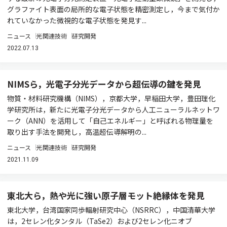
グラファイト表面の局所的な電子状態を精密測定し，今まで気付か
れていなかった微視的な電子状態を発見す...
ニュース
光関連技術
研究開発
2022.07.13
NIMSら，光電子分光データから超伝導の鍵を発見
物質・材料研究機構（NIMS），京都大学，早稲田大学，豊田理化
学研究所は，新たに光電子分光データから人工ニューラルネットワ
ーク（ANN）を活用して「自己エネルギー」と呼ばれる物理量を
取り出す手法を開発し，高温超伝導解明の...
ニュース
光関連技術
研究開発
2021.11.09
東北大ら，熱や光に強い原子層モット絶縁体を発見
東北大学，台湾国家同歩輻射研究中心（NSRRC），中国清華大学
は，2セレン化タンタル（TaSe2）および2セレン化ニオブ