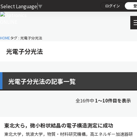
Select Language
▼
ログイン
登
HOME
タグ : 光電子分光法
光電子分光法
光電子分光法の記事一覧
全16件中
1〜10件目を表示
東北大ら，微小粉状結晶の電子構造測定に成功
東北大学，筑波大学，物質・材料研究機構，高エネルギー加速器研