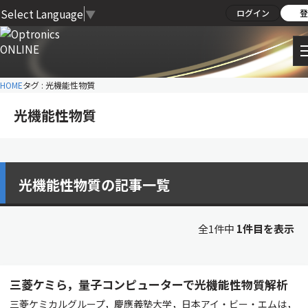
Select Language
▼
ログイン
登
HOME
タグ : 光機能性物質
光機能性物質
光機能性物質の記事一覧
全1件中
1件目を表示
三菱ケミら，量子コンピューターで光機能性物質解析
三菱ケミカルグループ，慶應義塾大学，日本アイ・ビー・エムは，