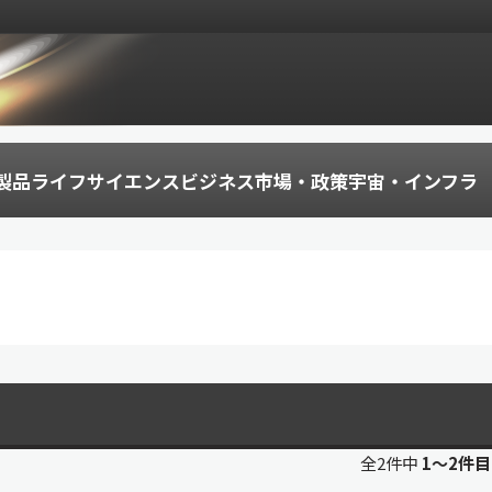
製品
ライフサイエンス
ビジネス
市場・政策
宇宙・インフラ
全2件中
1〜2件