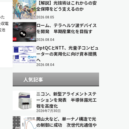
【解説】光技術はこれからの安
全保障をどう支えるのか
いた
2026.08.05
吸収電
ローム、テラヘルツ波デバイス
電池
を開発 早期産業化を目指す
2026.08.04
OptQCとNTT、光量子コンピュ
ーターの実用化に向け資本提携
へ
2026.08.04
人気記事
ニコン、新型アライメントステ
ーションを発表 半導体露光工
程を高度化
2026年7月30日
岡山大など、単一ナノ構造で光
の制御に成功 次世代光通信や