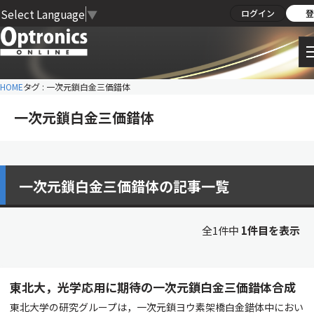
Select Language
▼
ログイン
登
HOME
タグ : 一次元鎖白金三価錯体
一次元鎖白金三価錯体
一次元鎖白金三価錯体の記事一覧
全1件中
1件目を表示
東北大，光学応用に期待の一次元鎖白金三価錯体合成
東北大学の研究グループは，一次元鎖ヨウ素架橋白金錯体中におい