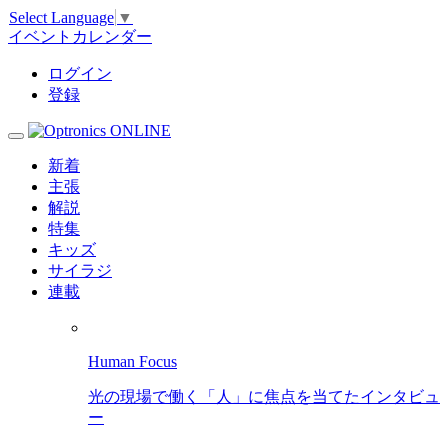
Select Language
▼
イベントカレンダー
ログイン
登録
新着
主張
解説
特集
キッズ
サイラジ
連載
Human Focus
光の現場で働く「人」に焦点を当てたインタビュ
ー