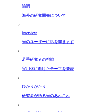
論調
海外の研究開発について
Interview
光のユーザーに話を聞きます
若手研究者の挑戦
実用化に向けたテーマを発表
ひかりがたり
研究者が語る光のあれこれ