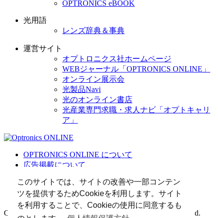
OPTRONICS eBOOK
光用語
レンズ辞典＆事典
運営サイト
オプトロニクス社ホームページ
WEBジャーナル「OPTRONICS ONLINE」
オンライン展示会
光製品Navi
光のオンライン書店
光産業専門求職・求人ナビ「オプトキャリ
ア」
OPTRONICS ONLINE について
広告掲載について
運営会社
このサイトでは、サイトの改善や一部コンテン
個人情報
ツを提供するためCookieを利用します。サイト
光関連リンク集
を利用することで、Cookieの使用に同意するも
Copyright (C) 2025 The Optronics Co., Ltd. All rights reserved.