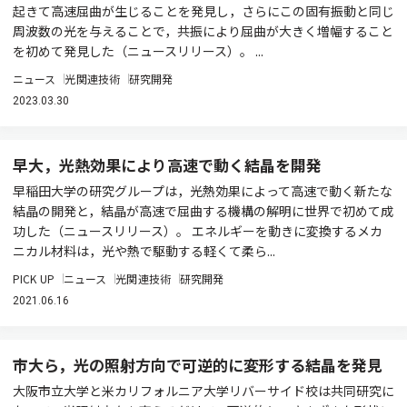
起きて高速屈曲が生じることを発見し，さらにこの固有振動と同じ
周波数の光を与えることで，共振により屈曲が大きく増幅すること
を初めて発見した（ニュースリリース）。 ...
ニュース
光関連技術
研究開発
2023.03.30
早大，光熱効果により高速で動く結晶を開発
早稲田大学の研究グループは，光熱効果によって高速で動く新たな
結晶の開発と，結晶が高速で屈曲する機構の解明に世界で初めて成
功した（ニュースリリース）。 エネルギーを動きに変換するメカ
ニカル材料は，光や熱で駆動する軽くて柔ら...
PICK UP
ニュース
光関連技術
研究開発
2021.06.16
市大ら，光の照射方向で可逆的に変形する結晶を発見
大阪市立大学と米カリフォルニア大学リバーサイド校は共同研究に