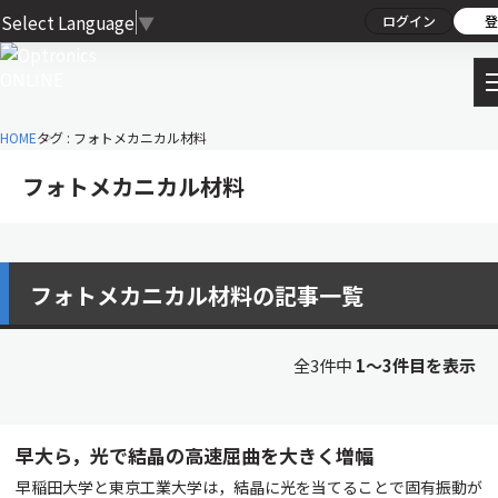
Select Language
▼
ログイン
登
HOME
タグ : フォトメカニカル材料
フォトメカニカル材料
フォトメカニカル材料の記事一覧
全3件中
1〜3件目を表示
早大ら，光で結晶の高速屈曲を大きく増幅
早稲田大学と東京工業大学は，結晶に光を当てることで固有振動が