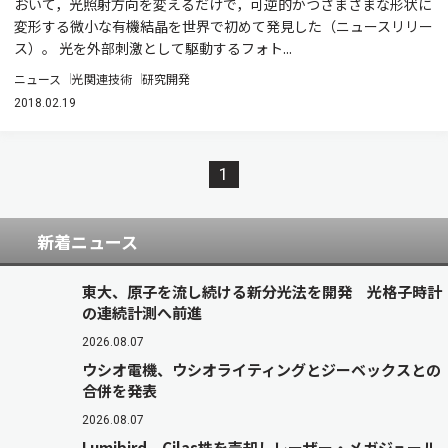
おいて，光照射方向を変えるだけで，可逆的かつさまざまな形状に
変形する微小な有機結晶を世界で初めて発見した（ニュースリリー
ス）。 光を外部刺激として駆動するフォト...
ニュース
光関連技術
研究開発
2018.02.19
1
新着ニュース
東大、原子を流し続ける新分光法を開発 光格子時計
の連続計測へ前進
2026.08.07
ウシオ電機、ウシオライティングとジーベックスとの
合併を発表
2026.08.07
Lumibird、Cilas株を売却しレーザー・メガジュール