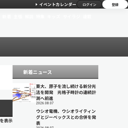
イベントカレンダー
ログイン
登録
新着
主張
解説
特集
キッズ
サイラジ
連載
新着ニュース
東大、原子を流し続ける新分光
法を開発 光格子時計の連続計
測へ前進
2026.08.07
ウシオ電機、ウシオライティン
グとジーベックスとの合併を発
目を表示
表