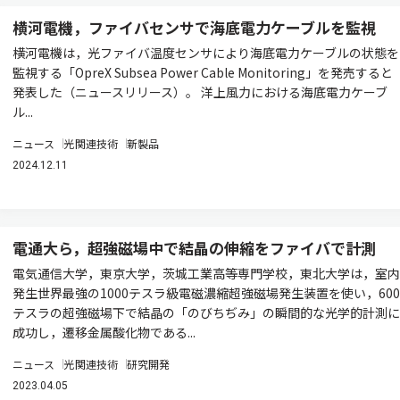
横河電機，ファイバセンサで海底電力ケーブルを監視
横河電機は，光ファイバ温度センサにより海底電力ケーブルの状態を
監視する「OpreX Subsea Power Cable Monitoring」を発売すると
発表した（ニュースリリース）。 洋上風力における海底電力ケーブ
ル...
ニュース
光関連技術
新製品
2024.12.11
電通大ら，超強磁場中で結晶の伸縮をファイバで計測
電気通信大学，東京大学，茨城工業高等専門学校，東北大学は，室内
発生世界最強の1000テスラ級電磁濃縮超強磁場発生装置を使い，600
テスラの超強磁場下で結晶の「のびちぢみ」の瞬間的な光学的計測に
成功し，遷移金属酸化物である...
ニュース
光関連技術
研究開発
2023.04.05