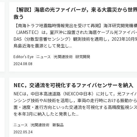
【解説】海底の光ファイバーが，来る大震災から世
救う
【南海トラフ地震臨時情報発出を受けて再掲】海洋研究開発機
（JAMSTEC）は，室戸沖に設置された海底ケーブル光ファイバ
DAS（分散型音響センシング）観測技術を適用し，2023年10月
鳥島近海を震源として発生し...
Editor's Eye
ニュース
光関連技術
研究開発
2024.08.08
NEC，交通流を可視化するファイバセンサーを納入
NECは，中日本高速道路（NEXCO中日本）に対して，光ファイ
ンシング技術やAI技術を活用し，車両の走行時における振動か
置・速度・進行方向といった交通流を可視化する高精度監視シ
を本年3月に納入したと発表した...
ニュース
光関連技術
新製品
2022.05.24