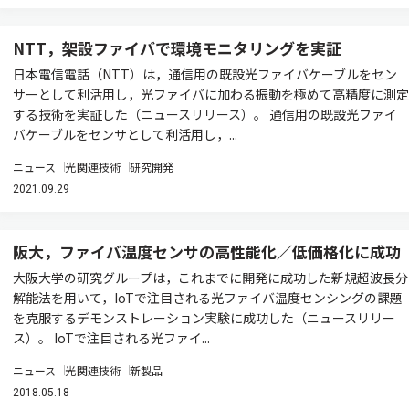
NTT，架設ファイバで環境モニタリングを実証
日本電信電話（NTT）は，通信用の既設光ファイバケーブルをセン
サーとして利活用し，光ファイバに加わる振動を極めて高精度に測定
する技術を実証した（ニュースリリース）。 通信用の既設光ファイ
バケーブルをセンサとして利活用し，...
ニュース
光関連技術
研究開発
2021.09.29
阪大，ファイバ温度センサの高性能化／低価格化に成功
大阪大学の研究グループは，これまでに開発に成功した新規超波長分
解能法を用いて，IoTで注目される光ファイバ温度センシングの課題
を克服するデモンストレーション実験に成功した（ニュースリリー
ス）。 IoTで注目される光ファイ...
ニュース
光関連技術
新製品
2018.05.18