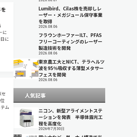
2026.08.07
Lumibird、Cilas株を売却しレ
界を
ーザー・メガジュール保守事業
を取得
構
2026.08.06
ーに
フラウンホーファーILT、PFAS
9日に
フリーコーティングのレーザー
製造技術を開発
2026.08.06
東京農工大とNICT、テラヘルツ
波を95％吸収する薄型メタサー
フェスを開発
2026.08.06
バセ
人気記事
ら位
ステム
ニコン、新型アライメントステ
ーションを発表 半導体露光工
程を高度化
2026年7月30日