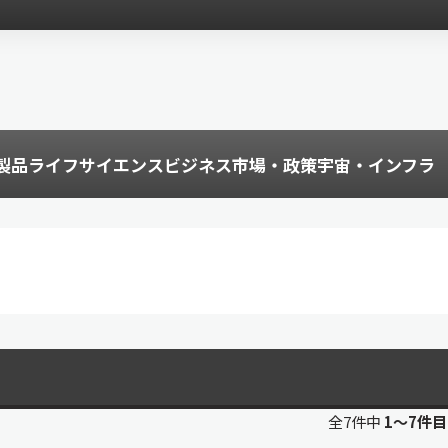
製品
ライフサイエンス
ビジネス
市場・政策
宇宙・インフラ
全7件中
1〜7件