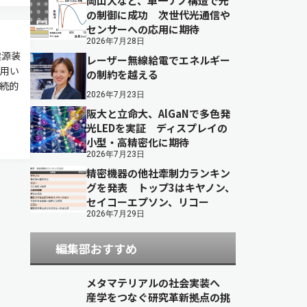
岡山大など、単一ナノ構造で光
の制御に成功 次世代光通信や
センサーへの応用に期待
2026年7月28日
震源装
レーザー無線給電でエネルギー
を用い
の制約を越える
連続的
2026年7月23日
阪大と立命大、AlGaNで多色発
光LEDを実証 ディスプレイの
小型・高精密化に期待
2026年7月23日
精密機器の他社牽制力ランキン
グを発表 トップ3はキヤノン、
セイコーエプソン、リコー
2026年7月29日
編集部おすすめ
メタマテリアルの社会実装へ
産学をつなぐ研究革新拠点の挑