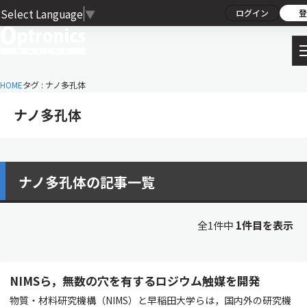
Select Language
▼
ログイン
登
HOME
タグ : ナノ多孔体
ナノ多孔体
ナノ多孔体の記事一覧
全1件中
1件目を表示
NIMSら，無数の穴を有するロジウム触媒を開発
物質・材料研究機構（NIMS）と早稲田大学らは，国内外の研究機