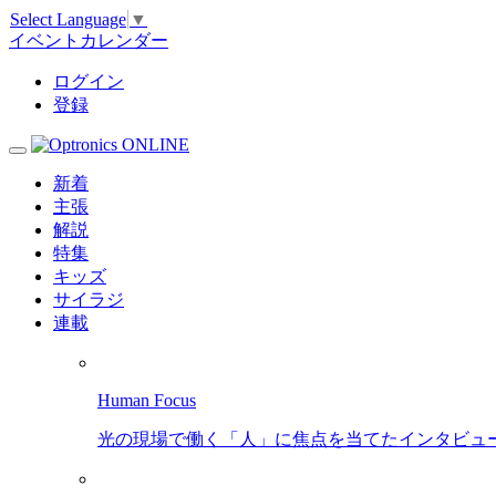
Select Language
▼
イベントカレンダー
ログイン
登録
新着
主張
解説
特集
キッズ
サイラジ
連載
Human Focus
光の現場で働く「人」に焦点を当てたインタビュ