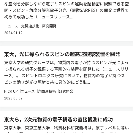
な空間を分解しながら電子とスピンの運動を超精密に観察できる空
間・スピン・角度分解光電子分光 （顕微SARPES）の開発に世界で
初めて成功した（ニュースリリース...
ニュース
光関連技術
研究開発
2024.01.12
東大，光に操られるスピンの超高速観察装置を開発
東京大学の研究グループは，物質内の電子が持つスピンが光によっ
て操られる様子を観察する革新的な装置を開発した（ニュースリリ
ース）。 スピントロニクス研究において，物質内の電子が持つス
ピンの動きが光の照射と共に具体的にどう動...
PICK UP
ニュース
光関連技術
研究開発
2023.08.09
東大ら，2次元物質の電子構造の直接観測に成功
東京大学，東京工業大学，物質材料研究機構は，原子レベルに薄い