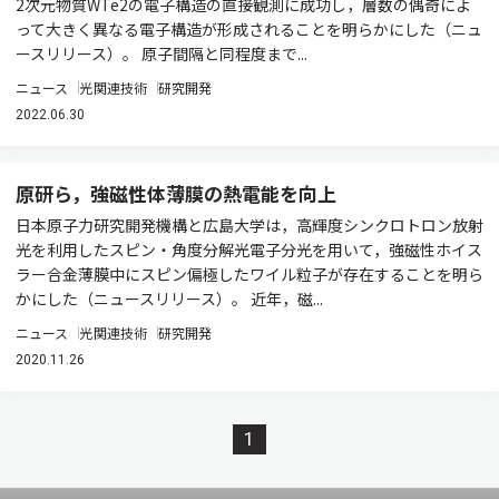
2次元物質WTe2の電子構造の直接観測に成功し，層数の偶奇によ
って大きく異なる電子構造が形成されることを明らかにした（ニュ
ースリリース）。 原子間隔と同程度まで...
ニュース
光関連技術
研究開発
2022.06.30
原研ら，強磁性体薄膜の熱電能を向上
日本原子力研究開発機構と広島大学は，高輝度シンクロトロン放射
光を利用したスピン・角度分解光電子分光を用いて，強磁性ホイス
ラー合金薄膜中にスピン偏極したワイル粒子が存在することを明ら
かにした（ニュースリリース）。 近年，磁...
ニュース
光関連技術
研究開発
2020.11.26
1