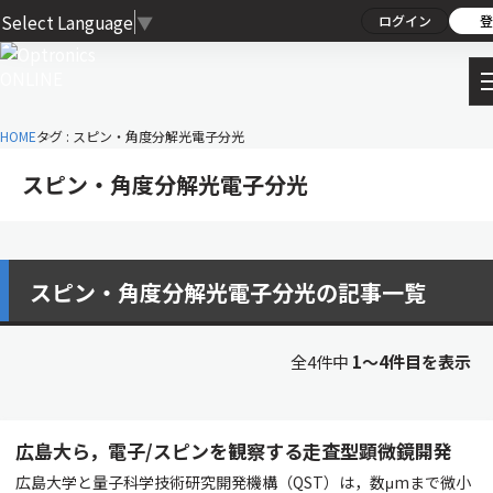
Select Language
▼
ログイン
登
HOME
タグ : スピン・角度分解光電子分光
スピン・角度分解光電子分光
スピン・角度分解光電子分光の記事一覧
全4件中
1〜4件目を表示
広島大ら，電子/スピンを観察する走査型顕微鏡開発
広島大学と量子科学技術研究開発機構（QST）は，数μmまで微小