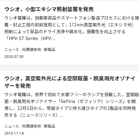
ウシオ，小型エキシマ照射装置を発売
ウシオ電機は，自動車部品やスマートフォン製造プロセスにおける接
着・封止工程の前処理用として，172nm真空紫外光（エキシマ光）
照射によって部品のドライ洗浄や親水化，接着性を向上させる
「HPV-ST Series（HPV-...
ニュース
光関連技術
新製品
2020.07.30
ウシオ，真空紫外光による空間殺菌・脱臭用光オゾナイ
ザーを発売
ウシオ電機は，世界で初めて水銀フリーのランプを搭載した，空間殺
菌・脱臭用光オゾナイザー「XeFIria（ゼフィリア）シリーズ」を開
発し，12月1日から，常設タイプと持ち運びタイプの2製品を同時発
売する（ニュースリリース）...
ニュース
光関連技術
新製品
2016.11.14