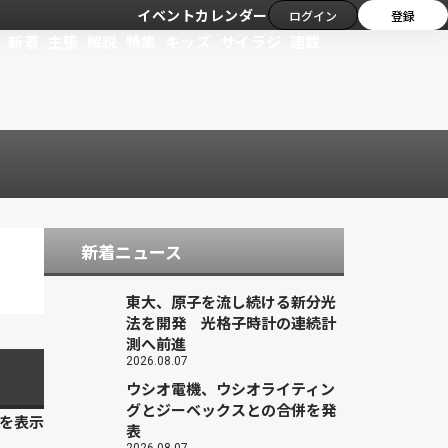
イベントカレンダー
ログイン
登録
新着
主張
解説
特集
キッズ
サイラジ
連載
新着ニュース
東大、原子を流し続ける新分光
法を開発 光格子時計の連続計
測へ前進
2026.08.07
ウシオ電機、ウシオライティン
グとジーベックスとの合併を発
目を表示
表