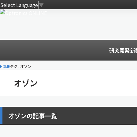
Select Language
▼
研究開発
新
HOME
タグ : オゾン
オゾン
オゾンの記事一覧