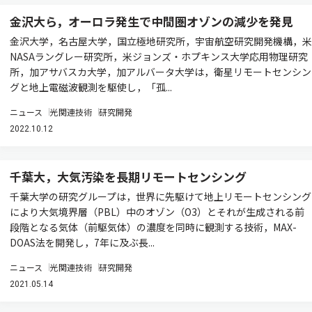
金沢大ら，オーロラ発生で中間圏オゾンの減少を発見
金沢大学，名古屋大学，国立極地研究所，宇宙航空研究開発機構，米
NASAラングレー研究所，米ジョンズ・ホプキンス大学応用物理研究
所，加アサバスカ大学，加アルバータ大学は，衛星リモートセンシン
グと地上電磁波観測を駆使し，「孤...
ニュース
光関連技術
研究開発
2022.10.12
千葉大，大気汚染を長期リモートセンシング
千葉大学の研究グループは，世界に先駆けて地上リモートセンシング
により大気境界層（PBL）中のオゾン（O3）とそれが生成される前
段階となる気体（前駆気体）の濃度を同時に観測する技術，MAX-
DOAS法を開発し，7年に及ぶ長...
ニュース
光関連技術
研究開発
2021.05.14