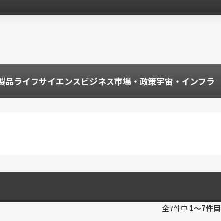
製品
ライフサイエンス
ビジネス
市場・政策
宇宙・インフラ
全7件中
1〜7件