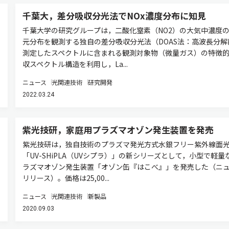
千葉大，差分吸収分光法でNOx濃度分布に知見
千葉大学の研究グループは，二酸化窒素（NO2）の大気中濃度
元分布を観測する独自の差分吸収分光法（DOAS法：高波長分解
測定したスペクトルに含まれる観測対象物（微量ガス）の特徴
収スペクトル構造を利用し，La...
ニュース
光関連技術
研究開発
2022.03.24
紫光技研，家庭用プラズマオゾン発生装置を発売
紫光技研は，独自技術のプラズマ発光方式水銀フリー紫外線面
「UV-SHiPLA（UVシプラ）」の新シリーズとして，小型で軽量
ラズマオゾン発生装置「オゾン缶『はこべ』」を発売した（ニ
リリース）。価格は25,00...
ニュース
光関連技術
新製品
2020.09.03