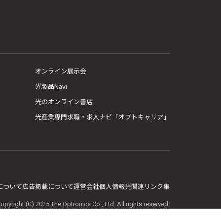
オンライン展示会
光製品Navi
光のオンライン書店
光産業専門求職・求人ナビ「オプトキャリア」
E について
広告掲載について
運営会社
個人情報
光関連リンク集
opyright (C) 2025 The Optronics Co., Ltd. All rights reserved.