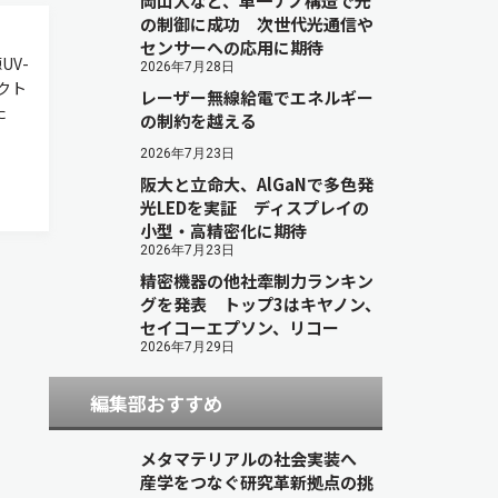
岡山大など、単一ナノ構造で光
の制御に成功 次世代光通信や
センサーへの応用に期待
V-
2026年7月28日
クト
レーザー無線給電でエネルギー
た
の制約を越える
2026年7月23日
阪大と立命大、AlGaNで多色発
光LEDを実証 ディスプレイの
小型・高精密化に期待
2026年7月23日
精密機器の他社牽制力ランキン
グを発表 トップ3はキヤノン、
セイコーエプソン、リコー
2026年7月29日
編集部おすすめ
メタマテリアルの社会実装へ
産学をつなぐ研究革新拠点の挑