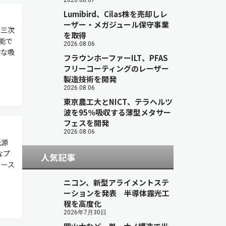
2026.08.07
Lumibird、Cilas株を売却しレ
ーザー・メガジュール保守事業
の三次
を取得
能で
2026.08.06
的な吸
フラウンホーファーILT、PFAS
フリーコーティングのレーザー
製造技術を開発
2026.08.06
東京農工大とNICT、テラヘルツ
波を95％吸収する薄型メタサー
フェスを開発
2026.08.06
光源
なプ
人気記事
ュース
ニコン、新型アライメントステ
ーションを発表 半導体露光工
程を高度化
2026年7月30日