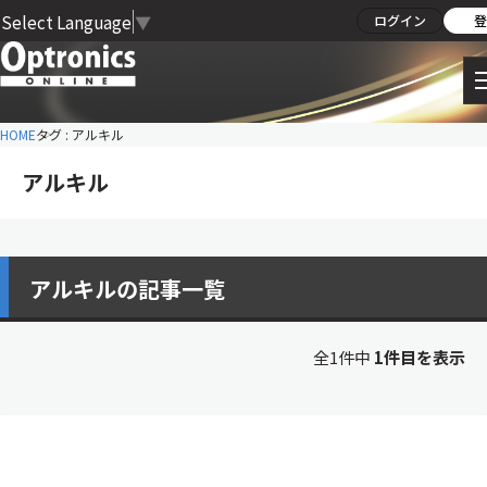
Select Language
▼
ログイン
登
HOME
タグ : アルキル
アルキル
アルキルの記事一覧
全1件中
1件目を表示