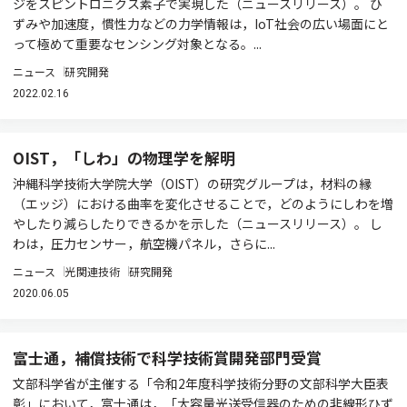
ジをスピントロニクス素子で実現した（ニュースリリース）。 ひ
ずみや加速度，慣性力などの力学情報は，IoT社会の広い場面にと
って極めて重要なセンシング対象となる。...
ニュース
研究開発
2022.02.16
OIST，「しわ」の物理学を解明
沖縄科学技術大学院大学（OIST）の研究グループは，材料の縁
（エッジ）における曲率を変化させることで，どのようにしわを増
やしたり減らしたりできるかを示した（ニュースリリース）。 し
わは，圧力センサー，航空機パネル，さらに...
ニュース
光関連技術
研究開発
2020.06.05
富士通，補償技術で科学技術賞開発部門受賞
文部科学省が主催する「令和2年度科学技術分野の文部科学大臣表
彰」において，富士通は，「大容量光送受信器のための非線形ひず