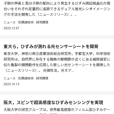
子鎖の伸長と高分子鎖の配向により発生するひずみ誘起結晶化の度
合いをそれぞれ定量的に追跡できるデュアル蛍光レシオイメージン
グの手法を開発した（ニュースリリース）。...
ニュース
光関連技術
研究開発
2023.12.07
東大ら，ひずみが測れる光センサーシートを開発
東京大学，神奈川県立産業技術総合研究所，宇都宮大学，科学技術
研究所は，自然界に存在する蜘蛛の脚関節の近くにある細隙器官に
似た亀裂の開閉動作を応用した新しい光センサーシートを開発した
（ニュースリリース）。 光弾性法，光モア...
ニュース
光関連技術
研究開発
2023.10.13
阪大，スピンで超高感度なひずみセンシングを実現
大阪大学の研究グループは，世界最高感度のフィルム型ひずみゲー