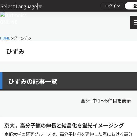
Select Language
▼
ログイン
登
HOME
タグ : ひずみ
ひずみ
ひずみの記事一覧
全5件中
1〜5件目を表示
京大，高分子鎖の伸長と結晶化を蛍光イメージング
京都大学の研究グループは，高分子材料を延伸した際における高分