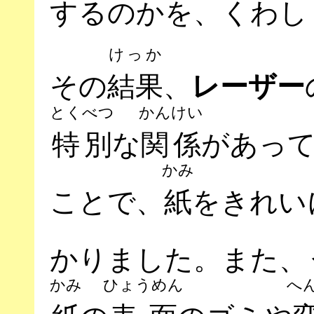
するのかを、くわし
けっか
その
結果
、
レーザー
とくべつ
かんけい
特別
な
関係
があっ
かみ
ことで、
紙
をきれい
かりました。また、
かみ
ひょうめん
へ