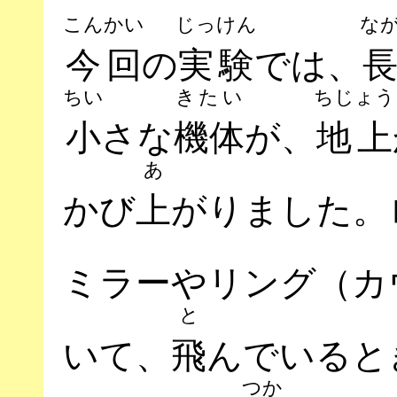
こんかい
じっけん
な
今回
の
実験
では、
ちい
きたい
ちじょう
小
さな
機体
が、
地上
あ
かび
上
がりました。
ミラーやリング（カ
と
いて、
飛
んでいると
つか