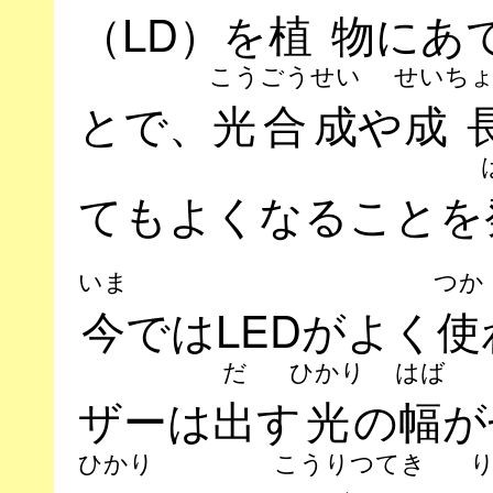
（LD）を
植物
にあ
こうごうせい
せいち
とで、
光合成
や
成
てもよくなることを
いま
つか
今
ではLEDがよく
使
だ
ひかり
はば
ザーは
出
す
光
の
幅
が
ひかり
こうりつてき