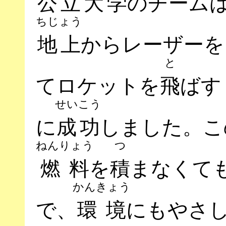
公立大学
のチーム
ちじょう
地上
からレーザーを
と
てロケットを
飛
ばす
せいこう
に
成功
しました。こ
ねんりょう
つ
燃料
を
積
まなくて
かんきょう
で、
環境
にもやさ