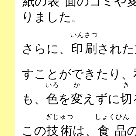
紙
の
表面
のゴミや
りました。
いんさつ
さらに、
印刷
された
すことができたり、
いろ
か
き
も、
色
を
変
えずに
切
ぎじゅつ
しょくひん
この
技術
は、
食品