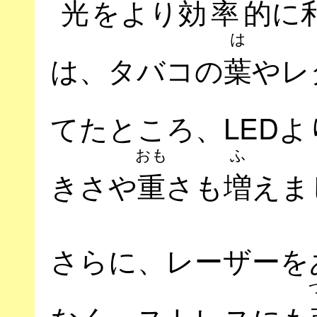
光
をより
効率的
に
は
は、タバコの
葉
やレ
てたところ、LEDよ
おも
ふ
きさや
重
さも
増
えま
さらに、レーザーを