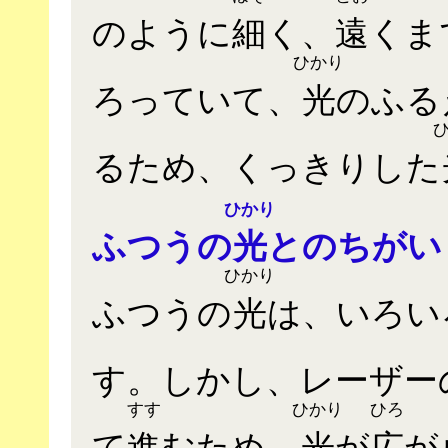
のように
細
く、
遠
くま
ひかり
ろっていて、
光
のふる
るため、くっきりした
ひかり
ふつうの
光
とのちがい
ひかり
ふつうの
光
は、いろい
す。しかし、レーザー
すす
ひかり
ひろ
て
進
むため、
光
が
広
が