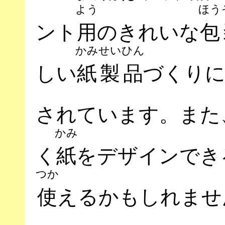
よう
ほう
ント
用
のきれいな
包
かみ
せいひん
しい
紙
製品
づくり
されています。また
かみ
く
紙
をデザインでき
つか
使
えるかもしれませ