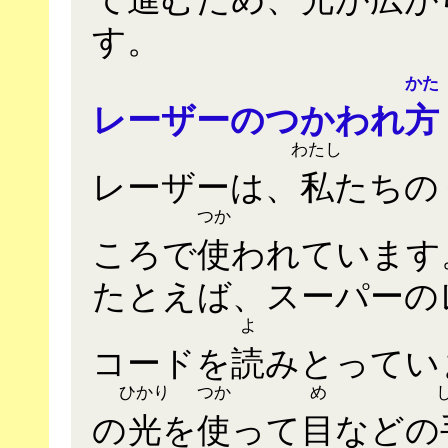
す。
かた
レーザーのつかわれ
方
わたし
レーザーは、
私
たちの
つか
ころで
使
われています
たとえば、スーパーの
よ
コードを
読
みとってい
ひかり
つか
め
の
光
を
使
って
目
などの