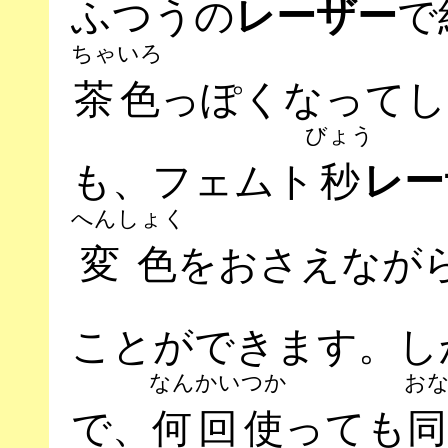
ふつうの
で
レーザー
ちゃ
いろ
茶
色
っぽくなってし
びょう
も、フェムト
秒
レー
へんしょく
変色
をおさえなが
ことができます。し
なんかい
つか
お
で、
何回
使
っても
同