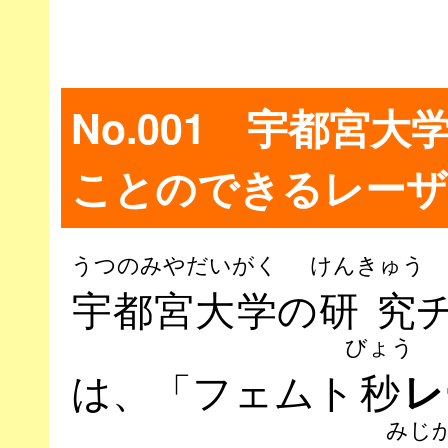
No.001 宇都宮
ことのできるレーザ
うつのみやだいがく
けんきゅう
宇都宮大学
の
研究
びょう
は、「フェムト
秒
レ
みじ