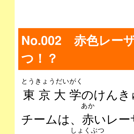
No.002 赤色レ
つ！？
とうきょうだいがく
東京大学
のけんき
あか
チームは、
赤
いレー
しょくぶつ