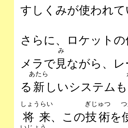
すしくみが
使
われて
さらに、ロケットの
み
メラで
見
ながら、レ
あたら
る
新
しいシステムも
しょうらい
ぎじゅつ
つ
将来
、この
技術
を
いじょう