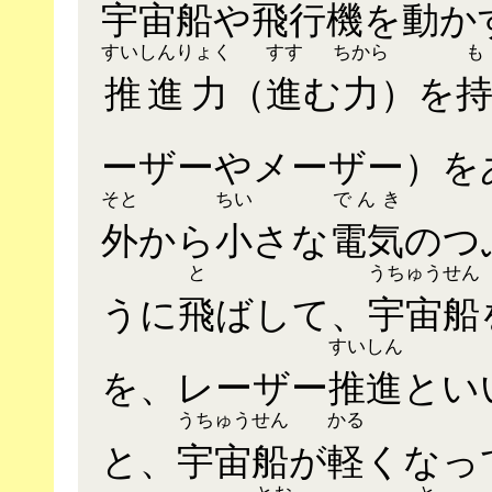
宇宙船
や
飛行機
を
動
か
すいしんりょく
すす
ちから
も
推進力
（
進
む
力
）を
ーザーやメーザー）を
そと
ちい
でんき
外
から
小
さな
電気
のつ
と
うちゅうせん
うに
飛
ばして、
宇宙船
すいしん
を、レーザー
推進
とい
うちゅうせん
かる
と、
宇宙船
が
軽
くなっ
とお
と