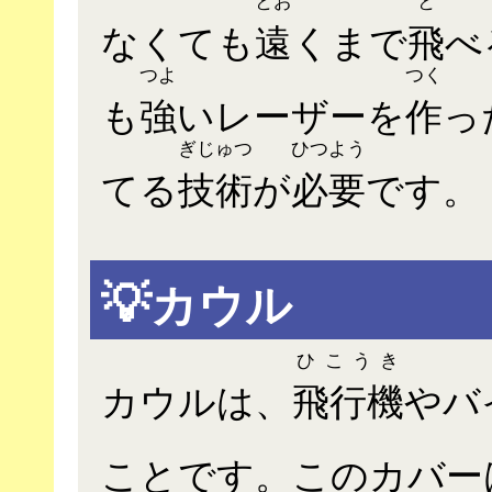
なくても
遠
くまで
飛
べ
つよ
つく
も
強
いレーザーを
作
っ
ぎじゅつ
ひつよう
てる
技術
が
必要
です。
💡
カウル
ひこうき
カウルは、
飛行機
やバ
ことです。このカバー