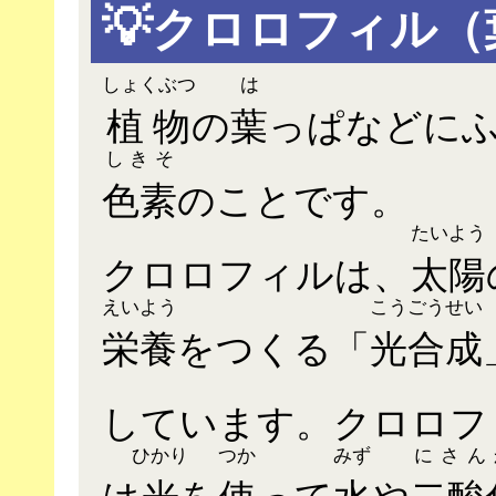
💡
クロロフィル（
しょくぶつ
は
植物
の
葉
っぱなどに
しきそ
色素
のことです。
たいよう
クロロフィルは、
太陽
えいよう
こうごうせい
栄養
をつくる「
光合成
しています。クロロフ
ひかり
つか
みず
にさん
は
光
を
使
って
水
や
二酸