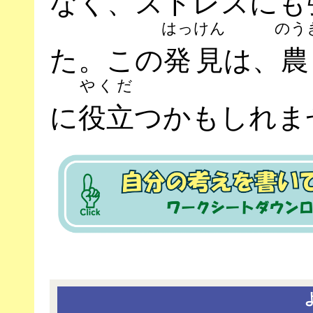
なく、ストレスにも
はっけん
のう
た。この
発見
は、
やくだ
に
役立
つかもしれま