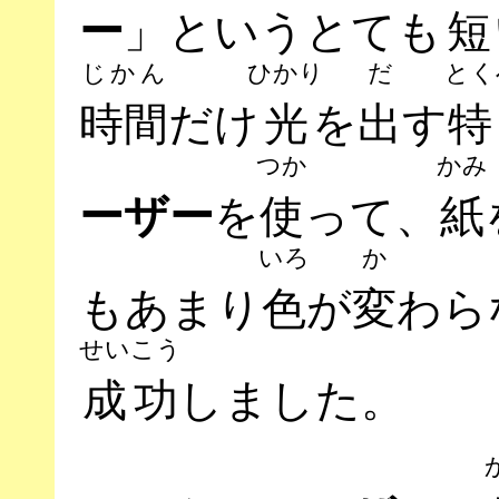
」というとても
短
ー
じかん
ひかり
だ
とく
時間
だけ
光
を
出
す
特
つか
かみ
を
使
って、
紙
ーザー
いろ
か
もあまり
色
が
変
わら
せいこう
成功
しました。