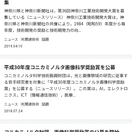
集
神奈川県と神奈川新聞社は，第36回神奈川工業技術開発大賞を募
集している（ニュースリリース） 神奈川工業技術開発大賞は，神
奈川県と神奈川新聞社の共催により，1984（昭和59）年度から毎
年度，技術開発の奨励と技術開発力の向...
ニュース
光関連技術
話題
2019.04.10
平成30年度コニカミノルタ画像科学奨励賞を公募
コニカミノルタ科学技術振興財団は，光と画像領域の研究に従事す
る若手研究者を対象に「平成30年度コニカミノルタ画像科学奨励
賞」を公募する（ニュースリリース）。 この賞は，AI，エレクトロ
ニクス，ICT（情報通信技術），医療...
ニュース
光関連技術
話題
2018.07.24
コニカミノルタ財団，画像科学奨励賞の公募を開始