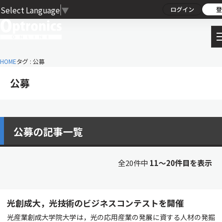
Select Language
▼
ログイン
登
HOME
タグ : 公募
公募
公募の記事一覧
全20件中
11〜20件目を表示
光創成大，光技術のビジネスコンテストを開催
光産業創成大学院大学は，光の応用産業の発展に資する人材の発掘