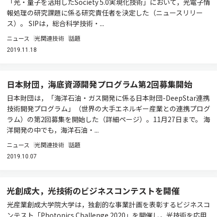
「光・量子を活用したSociety 5.0実現化技術」において，光電子情
報処理の研究課題に係る研究責任者を決定した（ニュースリリー
ス）。 SIPは，総合科学技術・...
ニュース
光関連技術
話題
2019.11.18
日本財団，海底資源開発プログラム第2回募集開始
日本財団は，「海洋石油・ガス開発に係る日本財団-DeepStar連携
技術開発プログラム」（世界の大手エネルギー産業との連携プログ
ラム）の第2回募集を開始した（詳細ページ）。11月27日まで。 海
洋開発の中でも，海洋石油・...
ニュース
光関連技術
話題
2019.10.07
光創成大，光技術のビジネスコンテストを開催
光産業創成大学院大学は，独創的な事業計画を表彰するビジネスコ
ンテスト「Photonics Challenge 2020」を開催し，光技術を応用