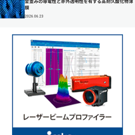
金並みの導電性と赤外透明性を有する高耐久酸化物薄
膜
2026.06.23