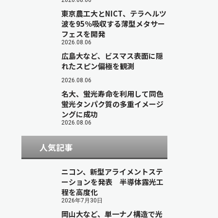
2026.08.06
東京農工大とNICT、テラヘルツ
波を95％吸収する薄型メタサー
フェスを開発
2026.08.06
広島大など、ビスマス表面に隠
れたスピン偏極を観測
2026.08.06
名大、蛍光寿命を利用して同色
蛍光タンパク質の多重イメージ
ングに成功
2026.08.06
人気記事
ニコン、新型アライメントステ
ーションを発表 半導体露光工
程を高度化
2026年7月30日
岡山大など、単一ナノ構造で光