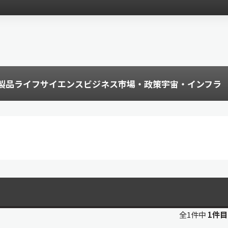
製品
ライフサイエンス
ビジネス
市場・政策
宇宙・インフラ
全1件中
1件