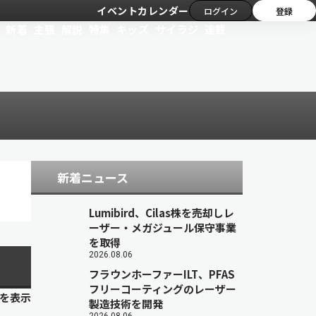
イベントカレンダー
ログイン
登録
新着
主張
解説
特集
キッズ
サイラジ
連載
新着ニュース
Lumibird、Cilas株を売却しレ
ーザー・メガジュール保守事業
を取得
2026.08.06
フラウンホーファーILT、PFAS
フリーコーティングのレーザー
目を表示
製造技術を開発