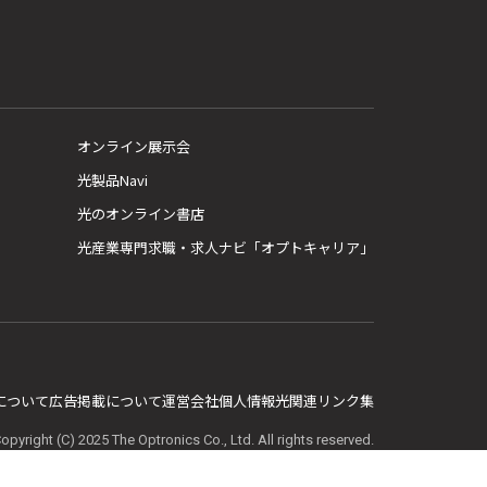
オンライン展示会
光製品Navi
光のオンライン書店
光産業専門求職・求人ナビ「オプトキャリア」
E について
広告掲載について
運営会社
個人情報
光関連リンク集
opyright (C) 2025 The Optronics Co., Ltd. All rights reserved.