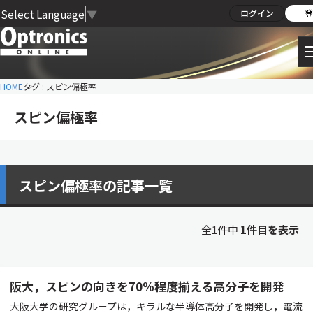
Select Language
▼
ログイン
登
HOME
タグ : スピン偏極率
スピン偏極率
スピン偏極率の記事一覧
全1件中
1件目を表示
阪大，スピンの向きを70%程度揃える高分子を開発
大阪大学の研究グループは，キラルな半導体高分子を開発し，電流