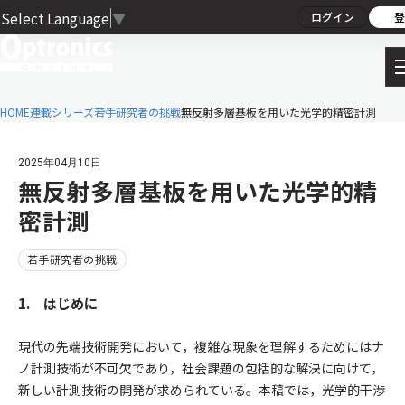
Select Language
▼
ログイン
登
HOME
連載シリーズ
若手研究者の挑戦
無反射多層基板を用いた光学的精密計測
2025年04月10日
無反射多層基板を用いた光学的精
密計測
若手研究者の挑戦
1. はじめに
現代の先端技術開発において，複雑な現象を理解するためにはナ
ノ計測技術が不可欠であり，社会課題の包括的な解決に向けて，
新しい計測技術の開発が求められている。本稿では，光学的干渉