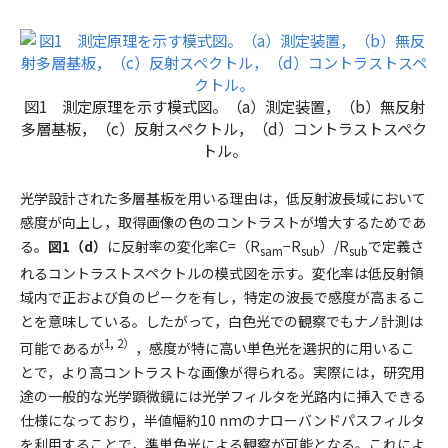
図1 測定原理を示す模式図。（a）測定装置，（b）無反射
多層基板，（c）反射スペクトル，（d）コントラストスペク
トル。
光学設計された多層基板を用いる理由は，低反射波長域において
感度が向上し，取得画像の色のコントラストが増大するためであ
る。
図1（d）
に反射率の変化率
C
=（
R
−
R
）/
R
で定義さ
sam
sub
sub
れるコントラストスペクトルの模式図を示す。変化率は低反射領
域内で正および負のピークを有し，特定の波長で感度が高まるこ
とを意味している。したがって，白色光での観察でもナノ計測は
1, 2）
可能であるが
，感度が特に高い単色光を選択的に用いるこ
とで，より高コントラストな画像が得られる。実際には，研究用
途の一般的な光学顕微鏡には光学フィルタを光路内に挿入できる
仕様になっており，半値幅約10 nmのナローバンドパスフィルタ
を利用することで，準単色光による観察が可能となる。これによ