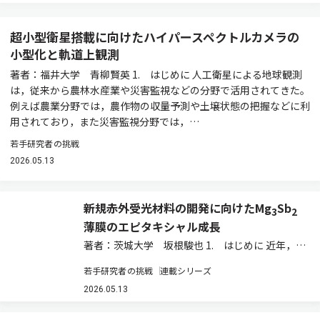
超小型衛星搭載に向けたハイパースペクトルカメラの
小型化と軌道上観測
著者：福井大学 青柳賢英 1. はじめに 人工衛星による地球観測
は，従来から農林水産業や災害監視などの分野で活用されてきた。
例えば農業分野では，農作物の収量予測や土壌状態の把握などに利
用されており，また災害監視分野では，…
若手研究者の挑戦
2026.05.13
新規赤外受光材料の開発に向けたMg
Sb
3
2
薄膜のエピタキシャル成長
著者：茨城大学 坂根駿也 1. はじめに 近年，人
工知能（AI）やモノのインターネット（IoT），
若手研究者の挑戦
連載シリーズ
自律航行ドローン，自動運転技術などの急速な発
展に伴い，多様な波長帯域における赤外受光セン
2026.05.13
サーの需要が飛躍的に増大している。…