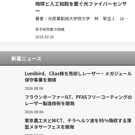
地球と人工知能を繋ぐ光ファイバーセンサ
ー
著者：光産業創成大学院大学 林 寧生 1. はじ
めに 2026年3月，まだ寒さの続く季節の仕事帰
若手研究者の挑戦
り，電車の中で無意識に開くソーシャルネットワ
ークサービス（SNS）。そのコンテンツは人が作
2026.02.26
っている。生成AI動画も人が指示を…
新着ニュース
Lumibird、Cilas株を売却しレーザー・メガジュール
保守事業を取得
2026.08.06
フラウンホーファーILT、PFASフリーコーティングの
レーザー製造技術を開発
2026.08.06
東京農工大とNICT、テラヘルツ波を95％吸収する薄
型メタサーフェスを開発