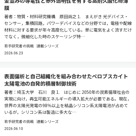
金並みの導電性と赤外透明性を有する高耐久酸化物薄
膜
著者：物質・材料研究機構 原田尚之 1. まえがき 光デバイス・
センサー，集積回路，パワーデバイスなどの分野では，電極や配線
材料に対する要求が年々高度化している。単に電気をよく流すだけ
でなく，微細化した時のスケーリング特…
若手研究者の挑戦
連載シリーズ
2026.06.23
表面偏析と自己組織化を組み合わせたペロブスカイト
太陽電池の自発的積層制御技術
著者：埼玉大学 石川 良 1. はじめに 2050年の炭素循環社会の
実現に向け，再生可能エネルギーの導入拡大が必要である。現在，
世界の太陽光発電の98％以上を結晶シリコン系太陽電池が占めて
いるが，シリコン系は製造に多大な…
若手研究者の挑戦
連載シリーズ
2026.06.10