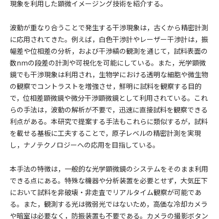
現象を利用した顕微イメージング技術を紹介する。
波動が重なり合うことで発生する干渉現象は，古くから精密計測
に応用されてきた。例えば，白色干渉計やレーザー干渉計は，振
幅差や位相差の分析，および干渉縞の観測を通じて，試料表面の
数nmの段差の計測や可視化を可能にしている。また，光学顕微
鏡でも干渉現象は利用され，生物学における透明な細胞や微生物
の観察でコントラストを増強させ，鮮明に試料を観察する目的
で，位相差顕微鏡や微分干渉顕微鏡として利用されている。これ
らの手法は，波動の解析が不要で，迅速に直接試料を観察できる
利点がある。本研究で提案する手法もこれらに類似するが，試料
を載せる基板に工夫することで，原子レベルの精密計測を実現
し，ナノテクノロジーへの応用を目指している。
本手法の特徴は，一般的な光学顕微鏡のシステムをそのまま利用
できる点にある。特殊な機器や分析装置を必要とせず，大気圧下
において試料を非破壊・非走査でリアルタイム観察が可能であ
る。また，観測する光は微弱光ではないため，高価な冷却カメラ
や暗室は必要なく，防振装置も不要である。カメラの撮影ボタン