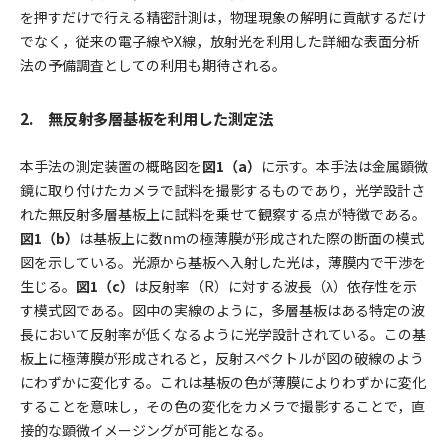
を押すだけで行える精密計測は，物理現象の解明に貢献するだけ
でなく，従来の電子線やX線，放射光を利用した詳細な表面分析
法の予備調査としての利用も期待される。
2. 無反射多層基板を利用した測定法
本手法の測定装置の概略図を
図1（a）
に示す。本手法は金属顕微
鏡に取り付けたカメラで試料を撮影するものであり，光学設計さ
れた無反射多層基板上に試料を乗せて観察する点が特徴である。
図1（b）
は基板上に数nmの極薄膜が形成された際の断面の模式
図を示している。光源から基板へ入射した光は，薄膜内で干渉を
生じる。
図1（c）
は反射率（
R
）に対する波長（λ）依存性を示
す模式図である。図中の実線のように，多層基板はある特定の波
長において反射率が低くなるように光学設計されている。この基
板上に極薄膜が形成されると，反射スペクトルが図の破線のよう
にわずかに変化する。これは基板の色が薄膜によりわずかに変化
することを意味し，その色の変化をカメラで撮影することで，直
接的な顕微イメージングが可能となる。