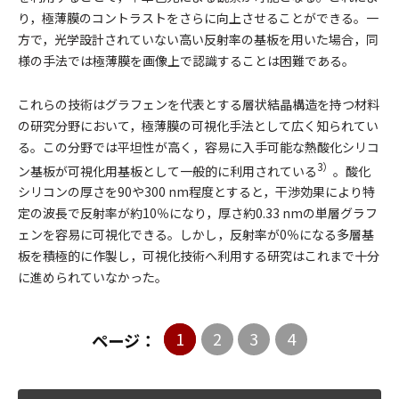
り，極薄膜のコントラストをさらに向上させることができる。一
方で，光学設計されていない高い反射率の基板を用いた場合，同
様の手法では極薄膜を画像上で認識することは困難である。
これらの技術はグラフェンを代表とする層状結晶構造を持つ材料
の研究分野において，極薄膜の可視化手法として広く知られてい
る。この分野では平坦性が高く，容易に入手可能な熱酸化シリコ
3）
ン基板が可視化用基板として一般的に利用されている
。酸化
シリコンの厚さを90や300 nm程度とすると，干渉効果により特
定の波長で反射率が約10％になり，厚さ約0.33 nmの単層グラフ
ェンを容易に可視化できる。しかし，反射率が0％になる多層基
板を積極的に作製し，可視化技術へ利用する研究はこれまで十分
に進められていなかった。
1
2
3
4
ページ：