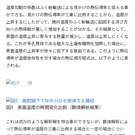
温度勾配の係数はふく射輸送による見かけの熱伝導率と捉える事
ができる。見かけの熱伝導率が三乗に比例することから，温度が
上昇するにしたがって，絶対温度のふく射輸送に起因する深さ方
向への熱移動が著しく増加することが分かる。その結果として，
表面の温度上昇に寄与する熱量が減少し，温度は上昇しにくくな
る。これが多孔質体である粗大な土壌有機物を加熱した場合に，
表面温度の上昇率が徐々に低下する理由である。このように熱伝
導率が温度依存性を示す場合の熱伝導方程式は，以下のように表
される。
⑺
図3 表面温度の時間変化比較（数値解析結果）
これは式⑸のような解析解を得る事ができないが，数値解析によ
って熱伝導率が温度の三乗に比例する場合と一定の場合につい