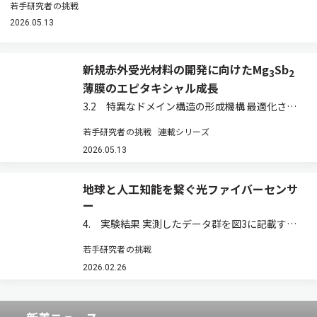
若手研究者の挑戦
2026.05.13
新規赤外受光材料の開発に向けたMg
Sb
3
2
薄膜のエピタキシャル成長
3.2 特異なドメイン構造の形成機構 最適化され
た500℃で成長させた薄膜について，X線回折
若手研究者の挑戦
連載シリーズ
（XRD）および高分解能の透過型電子顕微鏡
（TEM）を用いて詳細な構造評価を行った（図
2026.05.13
2）。XRDの極点図（結晶の特定の面がどの…
地球と人工知能を繋ぐ光ファイバーセンサ
ー
4. 実験結果 実測したデータ群を図3に記載す
る。図3（a）はRAWデータである。縦軸はセグ
若手研究者の挑戦
メント数，横軸は距離，画像の色は瞬時位相を示
している。図3（b）は，RAWデータをPIXART-Σ
2026.02.26
の初期ノイズとして利用して生成…