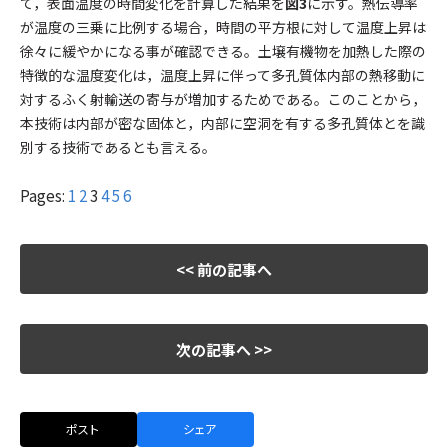
て，表面温度の時間変化を計算した結果を
図3
に示す。熱伝導率
が温度の三乗に比例する場合，時間の平方根に対して温度上昇は
徐々に緩やかになる事が確認できる。土壌有機物を加熱した際の
特徴的な温度変化は，温度上昇に伴って多孔質体内部の熱移動に
対するふく射輸送の寄与が増加するためである。このことから，
本技術は内部が密な固体と，内部に空洞を有する多孔質体とを識
別する技術であるとも言える。
Pages:
1
2
3
4
5
6
<< 前の記事へ
次の記事へ >>
ポスト
シェア