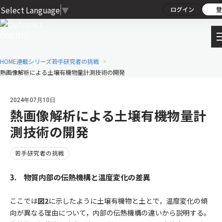
Select Language
▼
ログイン
登
HOME
連載シリーズ
若手研究者の挑戦
熱画像解析による土壌有機物量計測技術の開発
2024年07月10日
熱画像解析による土壌有機物量計
測技術の開発
若手研究者の挑戦
3. 物質内部の伝熱機構と温度変化の差異
ここでは
図2
に示したように土壌有機物と土とで，温度変化の傾
向が異なる理由について，内部の伝熱機構の違いから説明する。