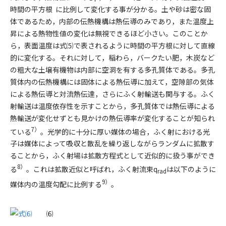
時間の平方根
に比例して変化する事が分かる。土や砂は密な固
体であるため，内部の伝熱機構は熱伝導のみであり，また温度上
昇による熱物性値の変化は無視できるほど小さい。このことか
ら，表面温度は式⑸で表されるように時間の平方根に対して直線
的に変化する。それに対して，稲わら，バークたい肥，木炭など
の粗大な土壌有機物は内部に空洞を有する多孔質体である。多孔
質体内の伝熱機構には固体による熱伝導に加えて，空隙部の気体
による熱伝導と対流熱伝達，さらにふく射輸送も関与する。ふく
射輸送は温度依存性を示すことから，多孔質体では熱伝導による
熱輸送が変化せずとも見かけの熱伝導率が変化することが知られ
7）
ている
。光学的に十分に厚い媒体の場合，ふく射における光
子は媒体によって吸収と散乱を繰り返しながらランダムに拡散す
ることから，ふく射場は拡散方程式として近似的に扱う事ができ
8）
る
。これは拡散近似と呼ばれ，ふく射流束
q
は以下のように
rad
9）
媒体内の温度勾配に比例する
。
⑹