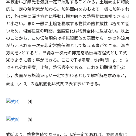
本技術は加熱光を強度一定で照射することから，土壌表面に時間
的に一定の熱流束が加わる。加熱面内をおおよそ一様に加熱すれ
ば，熱は主に深さ方向に移動し横方向への熱移動は無視できるほ
ど小さい。また一般に土壌を構成する物質の熱拡散性は極めて低
いため，相当程度の時間，温度変化は物質全体に及ばない。以上
のことから，この伝熱現象は半無限固体の表面から一定の熱流束
が与えられる一次元非定常熱伝導として捉える事ができる。深さ
方向を
z
とすると，単純な一次元の非定常熱伝導方程式として式
⑷のように表す事ができる。ここで
T
は温度，
t
は時間，ρ，
c
，λ
はそれぞれ密度，比熱，熱伝導率である。これを初期温度
T
と
0
し，表面から熱流束
q
が一定で加わるとして解析解を求めると，
s
表面（
z
=0）の温度変化は式⑸で表す事ができる。
⑷
⑸
式⑸より，熱物性値であるρ，
c
，λが一定であれば，表面温度は