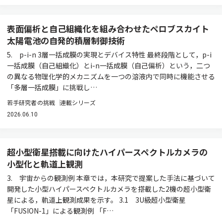
表面偏析と自己組織化を組み合わせたペロブスカイト
太陽電池の自発的積層制御技術
5. p-i-n 3層一括成膜の実現とデバイス特性 最終段階として，p-i
一括成膜（自己組織化）とi-n一括成膜（自己偏析）という，二つ
の異なる物理化学的メカニズムを一つの溶液内で同時に機能させる
「多層一括成膜」に挑戦し…
若手研究者の挑戦
連載シリーズ
2026.06.10
超小型衛星搭載に向けたハイパースペクトルカメラの
小型化と軌道上観測
3. 宇宙からの観測例 本章では，本研究で提案した手法に基づいて
開発した小型ハイパースペクトルカメラを搭載した2機の超小型衛
星による，軌道上観測成果を示す。 3.1 3U級超小型衛星
「FUSION-1」による観測例 「F…