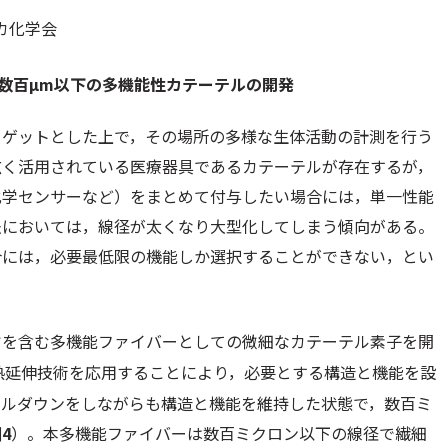
カ化学会
径数百µm以下の多機能性カテーテルの開発
ーゲットとした上で，その場所の多様な生体活動の計測を行う
広く活用されている医療器具であるカテーテルが存在するが，
化学センサーなど）をまとめて付与したい場合には，単一性能
法においては，線径が太くなり大型化してしまう傾向がある。
合には，必要最低限の機能しか選択することができない，とい
ヤを含む多機能ファイバーとしての微細なカテーテル素子を開
熱延伸技術を応用することにより，必要とする構造と機能を設
ールダウンをしながらも構造と機能を維持した状態で，数百ミ
4
）。本多機能ファイバーは数百ミクロン以下の線径で繊細