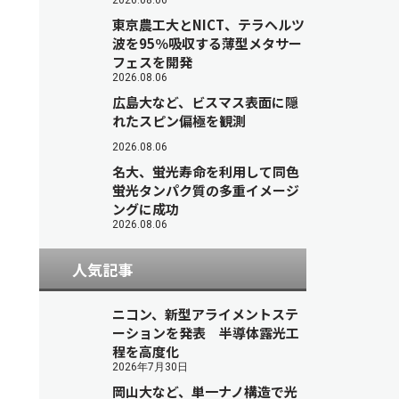
2026.08.06
東京農工大とNICT、テラヘルツ
波を95％吸収する薄型メタサー
フェスを開発
2026.08.06
広島大など、ビスマス表面に隠
れたスピン偏極を観測
2026.08.06
名大、蛍光寿命を利用して同色
蛍光タンパク質の多重イメージ
ングに成功
2026.08.06
人気記事
ニコン、新型アライメントステ
ーションを発表 半導体露光工
程を高度化
2026年7月30日
岡山大など、単一ナノ構造で光