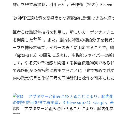
3）
許可を得て再掲載，引用元
，著作権（2021）Elsevier
⑵ 神経伝達物質を高感度かつ選択的に計測できる神経
筆者らは熱延伸技術を利用し，新しいカーボンナノチュ
4～5）
を開発した
。また，脳内に特定の標的分子を特異
ーブを神経電極ファイバーの表面に固定することで，
（apta-μ FS）の開発に成功し，多機能ファイバー
して，やる気や幸福感と関連する神経伝達物質である
て高感度かつ選択的に検出することに世界で初めて成
内の電気信号と化学信号の同時計測と操作を可能にし
図3 アプタマーと組み合わせることにより，脳内化