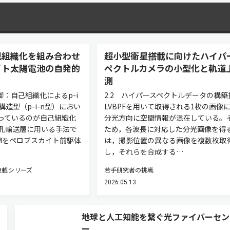
己組織化を組み合わせ
超小型衛星搭載に向けたハイパ
イト太陽電池の自発的
ペクトルカメラの小型化と軌道
測
御：自己組織化によるp-i
2.2 ハイパースペクトルデータの構築
構造型（p-i-n型）におい
LVBPFを用いて取得される1枚の画像
っているのが自己組織化
分光方向に空間情報が混在している。
正孔輸送層に用いる手法で
ため，各波長に対応した分光画像を得
AMをペロブスカイト前駆体
は，撮影位置の異なる画像を複数枚取
し，それらを合成する…
連載シリーズ
若手研究者の挑戦
2026.05.13
地球と人工知能を繋ぐ光ファイバーセン
ー