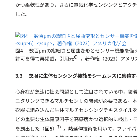
かつ柔軟性があり，さらに電気化学センシングとアク
した。
図4 数百μmの繊細さと屈曲変形とセンサー機能を備
6）
許可を得て再掲載，引用元
，著作権（2023）アメリ
3.3 衣服に生体センシング機能をシームレスに集積
心身症が急速に社会問題として注目されている中，装着
ニタリングできるマルチセンサの開発が必要である。
衣服に組み込んだ生体マルチセンシングテキスタイル
どの重要な生体健康因子を高感度かつ選択的に検出・
7）
を創出した（
図5
）
。熱延伸技術を用いて，ファイバ