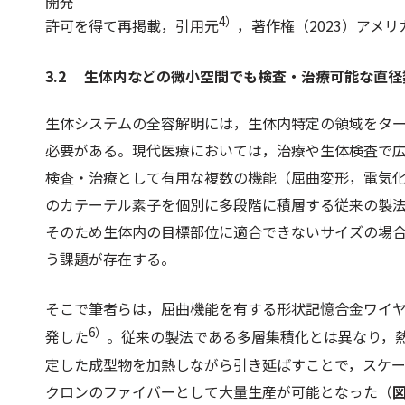
開発
4）
許可を得て再掲載，引用元
，著作権（2023）アメリ
3.2 生体内などの微小空間でも検査・治療可能な直
生体システムの全容解明には，生体内特定の領域をタ
必要がある。現代医療においては，治療や生体検査で
検査・治療として有用な複数の機能（屈曲変形，電気
のカテーテル素子を個別に多段階に積層する従来の製
そのため生体内の目標部位に適合できないサイズの場
う課題が存在する。
そこで筆者らは，屈曲機能を有する形状記憶合金ワイ
6）
発した
。従来の製法である多層集積化とは異なり，
定した成型物を加熱しながら引き延ばすことで，スケ
クロンのファイバーとして大量生産が可能となった（
図