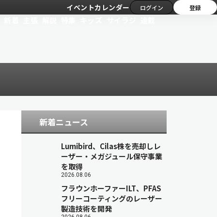
イベントカレンダー
ログイン
登録
新着
主張
解説
特集
キッズ
サイラジ
連載
新着ニュース
Lumibird、Cilas株を売却しレ
ーザー・メガジュール保守事業
を取得
2026.08.06
フラウンホーファーILT、PFAS
フリーコーティングのレーザー
製造技術を開発