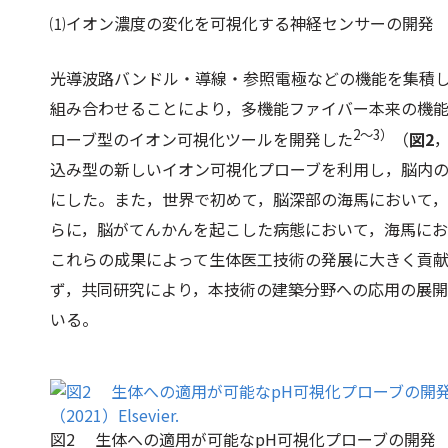
⑴イオン濃度の変化を可視化する神経センサーの開発
光導波路バンドル・導線・参照電極などの機能を集積し
組み合わせることにより，多機能ファイバー本来の機能
2～3）
ローブ型のイオン可視化ツールを開発した
（
図2
，
込み型の新しいイオン可視化プローブを利用し，脳内の
にした。また，世界で初めて，脳深部の海馬において，
らに，脳がてんかんを起こした病態において，海馬にお
これらの成果によって生体医工技術の発展に大きく貢
ず，共同研究により，本技術の建築分野への応用の展
いる。
図2 生体への適用が可能なpH可視化プローブの開発