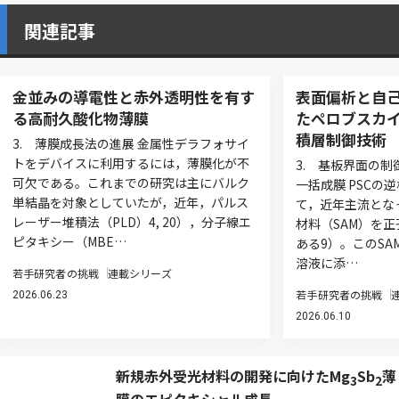
関連記事
金並みの導電性と赤外透明性を有す
表面偏析と自
る高耐久酸化物薄膜
たペロブスカ
積層制御技術
3. 薄膜成長法の進展 金属性デラフォサイ
トをデバイスに利用するには，薄膜化が不
3. 基板界面の制
可欠である。これまでの研究は主にバルク
一括成膜 PSCの逆
単結晶を対象としていたが，近年，パルス
て，近年主流とな
レーザー堆積法（PLD）4, 20），分子線エ
材料（SAM）を
ピタキシー（MBE…
ある9）。このS
溶液に添…
若手研究者の挑戦
連載シリーズ
若手研究者の挑戦
2026.06.23
2026.06.10
新規赤外受光材料の開発に向けたMg
Sb
薄
3
2
膜のエピタキシャル成長