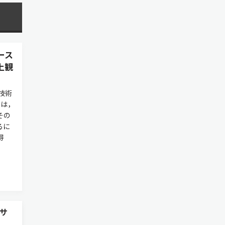
ース
上観
技術
には，
その
るに
得
サ