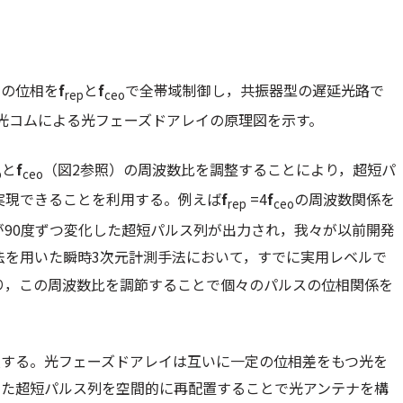
の位相を
f
と
f
で全帯域制御し，共振器型の遅延光路で
rep
ceo
光コムによる光フェーズドアレイの原理図を示す。
と
f
（
図2
参照）の周波数比を調整することにより，超短パ
p
ceo
実現できることを利用する。例えば
f
=4
f
の周波数関係を
rep
ceo
が90度ずつ変化した超短パルス列が出力され，我々が以前開発
法を用いた瞬時3次元計測手法において，すでに実用レベルで
り，この周波数比を調節することで個々のパルスの位相関係を
する。光フェーズドアレイは互いに一定の位相差をもつ光を
えた超短パルス列を空間的に再配置することで光アンテナを構