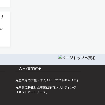
サ
広が
実験
のハ
は干
人材/事業継承
光産業専門求職・求人ナビ「オプトキャリア」
光産業に特化した事業継承コンサルティング
「オプトパートナーズ」