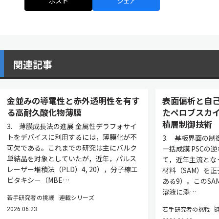
ポスト
シェア
関連記事
金並みの導電性と赤外透明性を有す
表面偏析と自
る高耐久酸化物薄膜
たペロブスカ
積層制御技術
3. 薄膜成長法の進展 金属性デラフォサイ
トをデバイスに利用するには，薄膜化が不
3. 基板界面の制
可欠である。これまでの研究は主にバルク
一括成膜 PSCの逆
単結晶を対象としていたが，近年，パルス
て，近年主流とな
レーザー堆積法（PLD）4, 20），分子線エ
材料（SAM）を
ピタキシー（MBE…
ある9）。このS
溶液に添…
若手研究者の挑戦
連載シリーズ
若手研究者の挑戦
2026.06.23