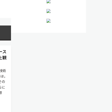
ース
上観
技術
には，
その
るに
得