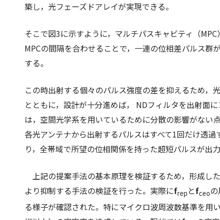
築し，光フェーズドアレイが実現できる。
そこで
図3
に示すように，マルチパスキャビティ（MP
MPCの間隔を合わせることで，一連の位相差パルス群
する。
この時出射する個々のパルス強度の差を抑えるため，
とともに，設計が十分進めば， NDフィルタを出射面
は，空間光学系を用いているために分散の影響がない
各光アンテナから出射するパルスはすべて1回だけ透過
り，全帯域で所望の位相関係を持った超短パルスが出
上記の提案手法の基本原理を検証するため，形成した
より抑制する手法の検証を行った。実際に
f
と
f
の
rep
ceo
る様子が確認された。特にマイクロ波周波数基準を用い