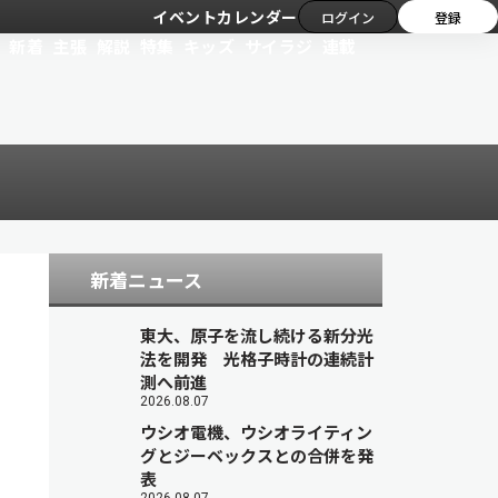
イベントカレンダー
ログイン
登録
新着
主張
解説
特集
キッズ
サイラジ
連載
新着ニュース
東大、原子を流し続ける新分光
法を開発 光格子時計の連続計
測へ前進
2026.08.07
ウシオ電機、ウシオライティン
グとジーベックスとの合併を発
表