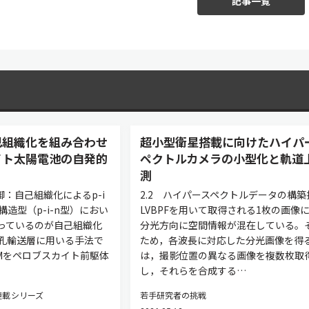
記事一覧
己組織化を組み合わせ
超小型衛星搭載に向けたハイパ
イト太陽電池の自発的
ペクトルカメラの小型化と軌道
測
御：自己組織化によるp-i
2.2 ハイパースペクトルデータの構築
構造型（p-i-n型）におい
LVBPFを用いて取得される1枚の画像
っているのが自己組織化
分光方向に空間情報が混在している。
正孔輸送層に用いる手法で
ため，各波長に対応した分光画像を得
AMをペロブスカイト前駆体
は，撮影位置の異なる画像を複数枚取
し，それらを合成する…
連載シリーズ
若手研究者の挑戦