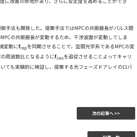
度に改善の余地があり，さらに安定度を高めることができ
御手法も開発した。提案手法ではMPCの共振器長がパルス間
MPCの共振器長が変動するため，干渉波面が変動してしま
境変動に
f
を同期させることで，空間光学系であるMPCの変
rep
望の周波数比となるように
f
を追従させることよってキャリ
ceo
ついても実験的に検証し，提案する光フェーズドアレイのロバ
次の記事へ >>