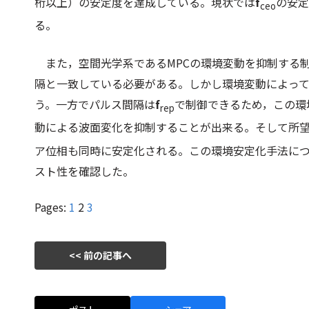
桁以上）の安定度を達成している。現状では
f
の安定
ceo
る。
また，空間光学系であるMPCの環境変動を抑制する制
隔と一致している必要がある。しかし環境変動によって
う。一方でパルス間隔は
f
で制御できるため，この環
rep
動による波面変化を抑制することが出来る。そして所
ア位相も同時に安定化される。この環境安定化手法に
スト性を確認した。
Pages:
1
2
3
<< 前の記事へ