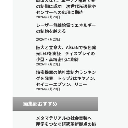
岡山大など、単一ナノ構造で光
の制御に成功 次世代光通信や
センサーへの応用に期待
2026年7月28日
レーザー無線給電でエネルギー
の制約を越える
2026年7月23日
阪大と立命大、AlGaNで多色発
光LEDを実証 ディスプレイの
小型・高精密化に期待
2026年7月23日
精密機器の他社牽制力ランキン
グを発表 トップ3はキヤノン、
セイコーエプソン、リコー
2026年7月29日
編集部おすすめ
メタマテリアルの社会実装へ
産学をつなぐ研究革新拠点の挑