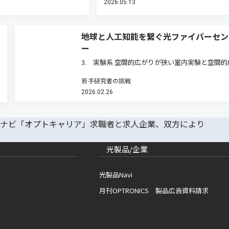
2026.05.13
地球と人工知能を繋ぐ光ファイバーセン
ー
3. 実験系 空間的広がりが狭い室内実験と空間的
りが大きい野外実験の両方を行う。はじめに室内
若手研究者の挑戦
について説明する。光ファイバー分布型センサー
2026.02.26
ードウェアを図1に示す。 この光学系の基本構成
渉計である。光源（スペ…
光製品/企業
光製品Navi
月刊OPTRONICS 製品広告資料請求