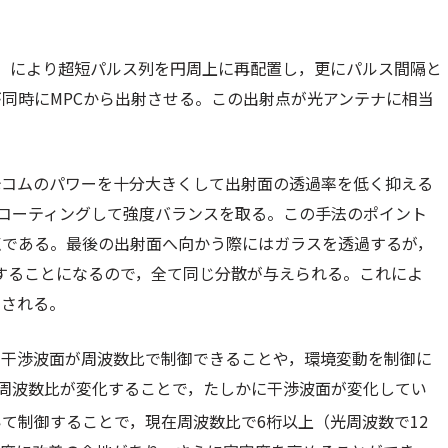
C）により超短パルス列を円周上に再配置し，更にパルス間隔と
が同時にMPCから出射させる。この出射点が光アンテナに相当
光コムのパワーを十分大きくして出射面の透過率を低く抑える
にコーティングして強度バランスを取る。この手法のポイント
点である。最後の出射面へ向かう際にはガラスを透過するが，
することになるので，全て同じ分散が与えられる。これによ
力される。
干渉波面が周波数比で制御できることや，環境変動を制御に
周波数比が変化することで，たしかに干渉波面が変化してい
て制御することで，現在周波数比で6桁以上（光周波数で12