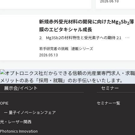
2026.06.10
新規赤外受光材料の開発に向けたMg
Sb
薄
3
2
膜のエピタキシャル成長
2. Mg3Sb2の材料特性と受光素子への期待 2.1
Mg3Sb2の結晶構造とバンド構造 Mg3Sb2は，アルカ
若手研究者の挑戦
連載シリーズ
リ土類金属であるMgと第15族元素であるSbから構成
2026.05.13
される化合物半導体である。その結晶構造は，六方晶
系に属…
展示会/イベント
セミナー
OPIE
セミナー一覧
ー 量子イノベーションフェア
光・レーザー関西
Photonics Innovation