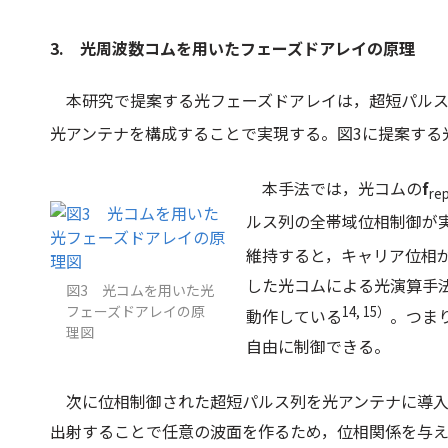
3. 光周波数コムを用いたフェーズドアレイの原理
本研究で提案する光フェーズドアレイは，超短パルス
光アンテナを構成することで実現する。
図3
に提案する
本手法では，光コムの
f
re
ルス列の全帯域位相制御が
維持すると，キャリア位相
した光コムによる光演算手
図3 光コムを用いた光
フェーズドアレイの原
14, 15）
動作している
。つま
理図
自由に制御できる。
次に位相制御された超短パルス列を光アンテナに導入
出射することで任意の波面を作るため，位相関係を与