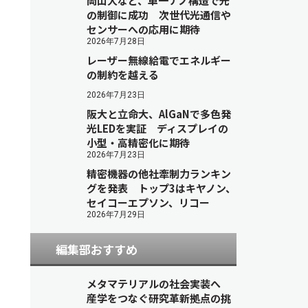
岡山大など、単一ナノ構造で光
の制御に成功 次世代光通信や
センサーへの応用に期待
2026年7月28日
レーザー無線給電でエネルギー
の制約を越える
2026年7月23日
阪大と立命大、AlGaNで多色発
光LEDを実証 ディスプレイの
小型・高精密化に期待
2026年7月23日
精密機器の他社牽制力ランキン
グを発表 トップ3はキヤノン、
セイコーエプソン、リコー
2026年7月29日
編集部おすすめ
メタマテリアルの社会実装へ
産学をつなぐ研究革新拠点の挑