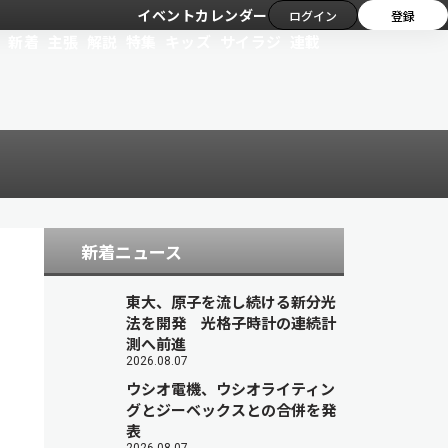
イベントカレンダー
ログイン
登録
新着
主張
解説
特集
キッズ
サイラジ
連載
新着ニュース
東大、原子を流し続ける新分光
法を開発 光格子時計の連続計
測へ前進
2026.08.07
ウシオ電機、ウシオライティン
グとジーベックスとの合併を発
表