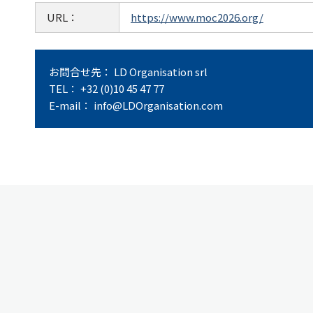
URL：
https://www.moc2026.org/
お問合せ先： LD Organisation srl
TEL： +32 (0)10 45 47 77
E-mail： info@LDOrganisation.com