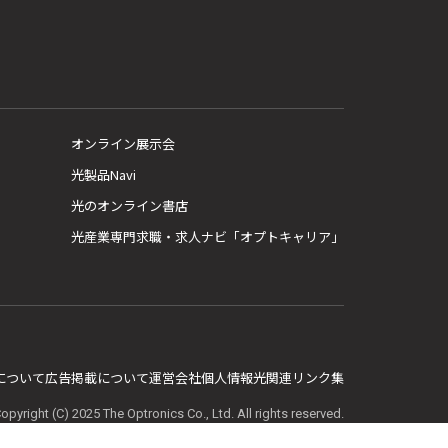
オンライン展示会
光製品Navi
光のオンライン書店
光産業専門求職・求人ナビ「オプトキャリア」
E について
広告掲載について
運営会社
個人情報
光関連リンク集
opyright (C) 2025 The Optronics Co., Ltd. All rights reserved.