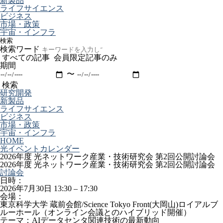
新製品
ライフサイエンス
ビジネス
市場・政策
宇宙・インフラ
検索
検索ワード
すべての記事
会員限定記事のみ
期間
〜
検索
研究開発
新製品
ライフサイエンス
ビジネス
市場・政策
宇宙・インフラ
HOME
光イベントカレンダー
2026年度 光ネットワーク産業・技術研究会 第2回公開討論会
2026年度 光ネットワーク産業・技術研究会 第2回公開討論会
討論会
日時：
2026年7月30日 13:30
–
17:30
会場：
東京科学大学 蔵前会館/Science Tokyo Front(大岡山)ロイアルブ
ルーホール（オンライン会議とのハイブリッド開催）
テーマ：AIデータセンタ関連技術の最新動向