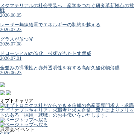
メタマテリアルの社会実装へ 産学をつなぐ研究革新拠点の挑
戦
2026.08.05
レーザー無線給電でエネルギーの制約を越える
2026.07.23
グラスが放つ光
2026.07.08
ドローンとAIの進化 技術がもたらす脅威
2026.07.01
金並みの導電性と赤外透明性を有する高耐久酸化物薄膜
2026.06.23
オプトキャリア
展示会/イベント