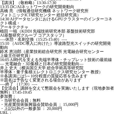
【講演】（敬称略）13:30-17:30
13:35 DC/AIネットワークの研究開発動向
高橋 亮 （情報通信研究機構 ネットワーク研究所
フォトニックICT研究センター 総括研究員）
14:30 AIデータセンタにおけるGPUクラスターのインターコネ
クト構成・
アーキテクチャ
植田 一暁（KDDI 先端技術研究本部 基盤技術研究部
AI基盤研究グループ コアスタッフ）
—-休憩・名刺交換（15:25-15:40）—-
15:10 （AI/DC導入に向けた）導波路型光スイッチの研究開発
動向
鈴木 恵治郎（産業技術総合研究所 光電融合研究センター
上級主任研究員）
16:05 AI時代を支える先端半導体・チップレット技術の最前線
― 光電融合・3D集積と日本の研究開発動向―
井上 史大（横浜国立大学 総合学術高等研究院
半導体・量子集積エレクトロニクス研究センター 教授）
※各講演には5～10分程度の質疑応答を含みます
※題名は予告なく変更される場合があります
—-終了 （17:30）—-
【交流会】講師を交えて懇親会を実施いたします（現地参加者
無料）17:45-19:45
参加費：
・当研究会会員：無料
・光産業技術振興協会賛助会員 ： 15,000円
・上記以外の一般参加 ： 20,000円
URL：