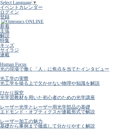
Select Language
▼
イベントカレンダー
ログイン
登録
新着
主張
解説
特集
キッズ
サイラジ
連載
Human Focus
光の現場で働く「人」に焦点を当てたインタビュー
光工学の実際
光工学を操る上で欠かせない物理や知識を解説
ひかり探究
光学習教材を用いた初心者のための光学講座
レーザー光学とレーザー用光学部品の基礎
エドモンド・オプティクスが連載形式で解説
レーザー加工の魅力
基礎から事例まで徹底して分かりやすく解説