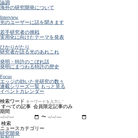
論調
海外の研究開発について
Interview
光のユーザーに話を聞きます
若手研究者の挑戦
実用化に向けたテーマを発表
ひかりがたり
研究者が語る光のあれこれ
発明・特許のこぼれ話
発明にまつわる特許の歴史
Focus
エッジの効いた光研究の数々
連載シリーズ一覧
もっと見る
イベントカレンダー
検索ワード
すべての記事
会員限定記事のみ
期間
〜
検索
ニュースカテゴリー
研究開発