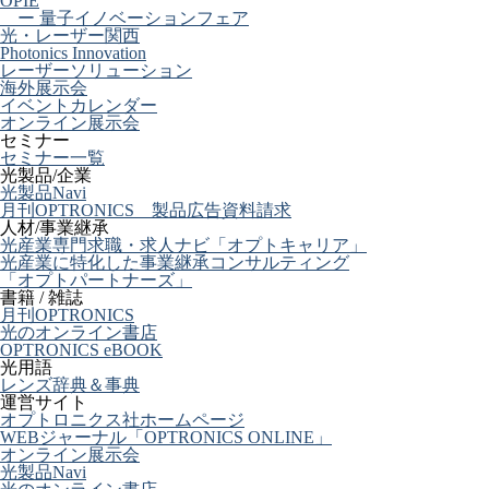
OPIE
ー 量子イノベーションフェア
光・レーザー関西
Photonics Innovation
レーザーソリューション
海外展示会
イベントカレンダー
オンライン展示会
セミナー
セミナー一覧
光製品/企業
光製品Navi
月刊OPTRONICS 製品広告資料請求
人材/事業継承
光産業専門求職・求人ナビ「オプトキャリア」
光産業に特化した事業継承コンサルティング
「オプトパートナーズ」
書籍 / 雑誌
月刊OPTRONICS
光のオンライン書店
OPTRONICS eBOOK
光用語
レンズ辞典＆事典
運営サイト
オプトロニクス社ホームページ
WEBジャーナル「OPTRONICS ONLINE」
オンライン展示会
光製品Navi