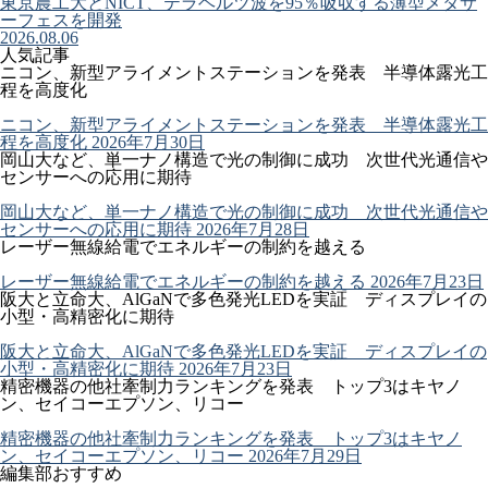
東京農工大とNICT、テラヘルツ波を95％吸収する薄型メタサ
ーフェスを開発
2026.08.06
人気記事
ニコン、新型アライメントステーションを発表 半導体露光工
程を高度化
ニコン、新型アライメントステーションを発表 半導体露光工
程を高度化
2026年7月30日
岡山大など、単一ナノ構造で光の制御に成功 次世代光通信や
センサーへの応用に期待
岡山大など、単一ナノ構造で光の制御に成功 次世代光通信や
センサーへの応用に期待
2026年7月28日
レーザー無線給電でエネルギーの制約を越える
レーザー無線給電でエネルギーの制約を越える
2026年7月23日
阪大と立命大、AlGaNで多色発光LEDを実証 ディスプレイの
小型・高精密化に期待
阪大と立命大、AlGaNで多色発光LEDを実証 ディスプレイの
小型・高精密化に期待
2026年7月23日
精密機器の他社牽制力ランキングを発表 トップ3はキヤノ
ン、セイコーエプソン、リコー
精密機器の他社牽制力ランキングを発表 トップ3はキヤノ
ン、セイコーエプソン、リコー
2026年7月29日
編集部おすすめ