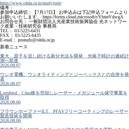
https://www.oitda.or.jp/study/onit/
備考：
参加申込締切：【7月17日】 お申込みは下記申込フォームより
お願いいたします。 https://forms.cloud.microsoft/r/YhtntVdwgA
お問合せ先： 一般財団法人光産業技術振興協会 光ネットワー
ク産業・技術研究会 事務局
TEL： 03-5225-6431
FAX： 03-5225-6435
E-mail： pnstudy@oitda.or.jp
新着ニュース
東大、原子を流し続ける新分光法を開発 光格子時計の連続計
測へ前進
2026.08.07
ウシオ電機、ウシオライティングとジーベックスとの合併を発
表
2026.08.07
Lumibird、Cilas株を売却しレーザー・メガジュール保守事業を
取得
2026.08.06
フラウンホーファーILT、PFASフリーコーティングのレーザー
製造技術を開発
2026.08.06