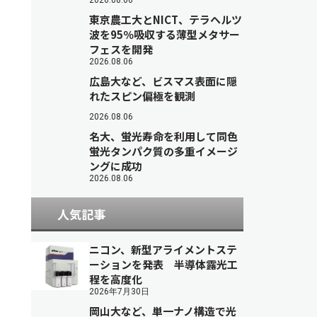
2026.08.06
東京農工大とNICT、テラヘルツ
波を95％吸収する薄型メタサー
フェスを開発
2026.08.06
広島大など、ビスマス表面に隠
れたスピン偏極を観測
2026.08.06
名大、蛍光寿命を利用して同色
蛍光タンパク質の多重イメージ
ングに成功
2026.08.06
人気記事
ニコン、新型アライメントステ
ーションを発表 半導体露光工
程を高度化
2026年7月30日
岡山大など、単一ナノ構造で光