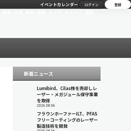
イベントカレンダー
ログイン
登録
新着
主張
解説
特集
キッズ
サイラジ
連載
新着ニュース
Lumibird、Cilas株を売却しレ
ーザー・メガジュール保守事業
を取得
2026.08.06
フラウンホーファーILT、PFAS
フリーコーティングのレーザー
製造技術を開発