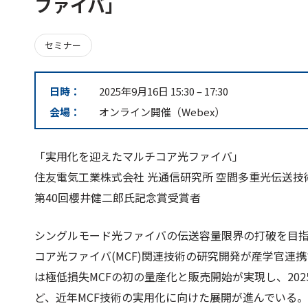
ファイバ」
セミナー
日時：
2025年9月16日 15:30
–
17:30
会場：
オンライン開催（Webex）
「実用化を迎えたマルチコア光ファイバ」
住友電気工業株式会社 光通信研究所 空間多重光伝送技
第40回櫻井健二郎氏記念賞受賞者
シングルモード光ファイバの伝送容量限界の打破を目指
コア光ファイバ(MCF)関連技術の研究開発が産学官連
は極低損失MCFの初の量産化と販売開始が実現し、20
ど、近年MCF技術の実用化に向けた展開が進んでいる。