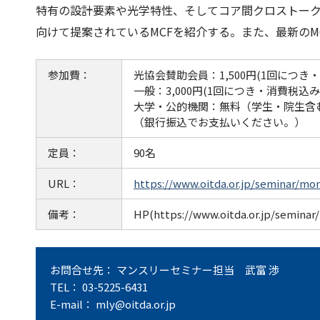
特有の設計要素や光学特性、そしてコア間クロストー
向けて提案されているMCFを紹介する。また、最新の
参加費：
光協会賛助会員：1,500円(1回につき
一般：3,000円(1回につき・消費税込
大学・公的機関：無料（学生・院生含
（銀行振込でお支払いください。）
定員：
90名
URL：
https://www.oitda.or.jp/seminar/mo
備考：
HP(https://www.oitda.or.jp/
お問合せ先： マンスリーセミナー担当 武富 渉
TEL： 03-5225-6431
E-mail： mly@oitda.or.jp