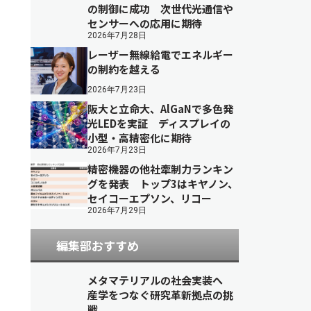
の制御に成功 次世代光通信や
センサーへの応用に期待
2026年7月28日
レーザー無線給電でエネルギー
の制約を越える
2026年7月23日
阪大と立命大、AlGaNで多色発
光LEDを実証 ディスプレイの
小型・高精密化に期待
2026年7月23日
精密機器の他社牽制力ランキン
グを発表 トップ3はキヤノン、
セイコーエプソン、リコー
2026年7月29日
編集部おすすめ
メタマテリアルの社会実装へ
産学をつなぐ研究革新拠点の挑
戦