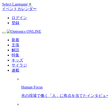
Select Language
▼
イベントカレンダー
ログイン
登録
新着
主張
解説
特集
キッズ
サイラジ
連載
Human Focus
光の現場で働く「人」に焦点を当てたインタビュ