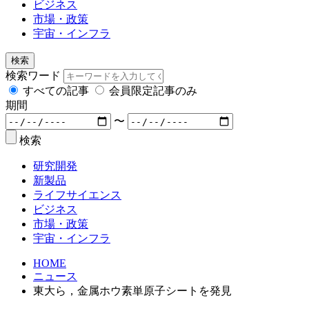
ビジネス
市場・政策
宇宙・インフラ
検索
検索ワード
すべての記事
会員限定記事のみ
期間
〜
検索
研究開発
新製品
ライフサイエンス
ビジネス
市場・政策
宇宙・インフラ
HOME
ニュース
東大ら，金属ホウ素単原子シートを発見