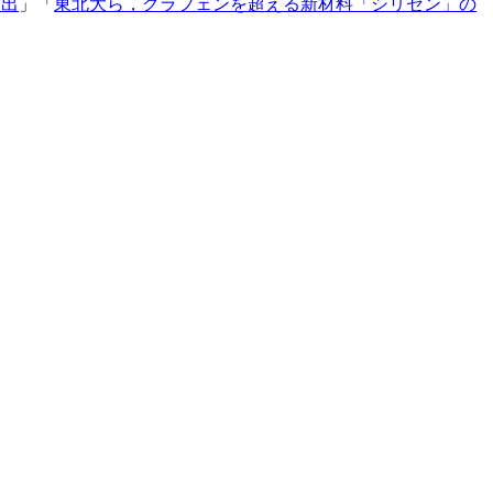
検出
」「
東北大ら，グラフェンを超える新材料「シリセン」の