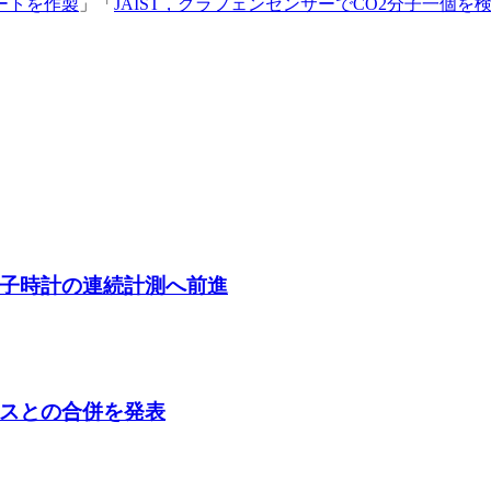
ートを作製
」「
JAIST，グラフェンセンサーでCO2分子一個を
子時計の連続計測へ前進
スとの合併を発表