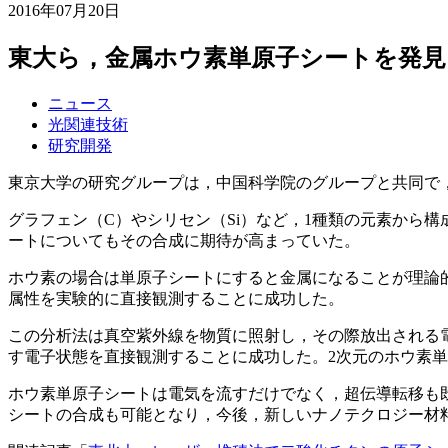
2016年07月20日
東大ら，金属ホウ素単原子シートを発見
ニュース
光関連技術
研究開発
東京大学の研究グループは，中国科学院のグループと共同で
グラフェン（C）やシリセン（Si）など，1種類の元素から
ートについてもその合成に期待が高まっていた。
ホウ素の場合は単原子シートにすると金属になることが理論
属性を実験的に直接観測することに成功した。
この分析法は真空紫外線を物質に照射し，その際放出される
す電子状態を直接観測することに成功した。2次元のホウ素
ホウ素単原子シートは電気を流すだけでなく，超伝導転移も
シートの合成も可能となり，今後，新しいナノテクロジー材